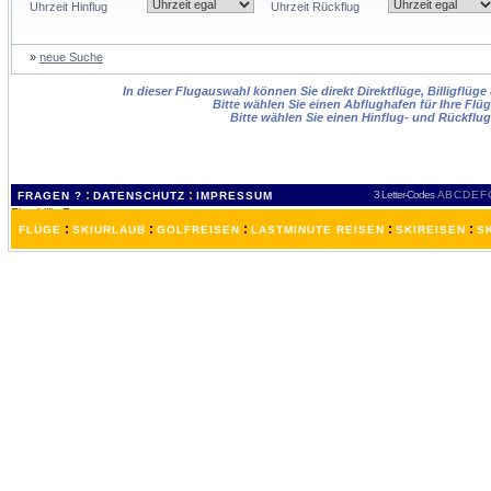
Uhrzeit Hinflug
Uhrzeit Rückflug
»
neue Suche
In dieser Flugauswahl können Sie direkt Direktflüge, Billigflüg
Bitte wählen Sie einen Abflughafen für Ihre Flüg
Bitte wählen Sie einen Hinflug- und Rückflu
:
:
3 Letter-Codes
A
B
C
D
E
F
FRAGEN ?
DATENSCHUTZ
IMPRESSUM
:
:
:
:
:
FLÜGE
SKIURLAUB
GOLFREISEN
LASTMINUTE REISEN
SKIREISEN
S