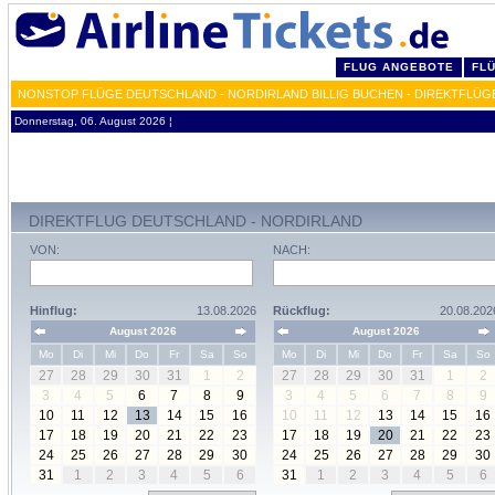
FLUG ANGEBOTE
FL
NONSTOP FLÜGE DEUTSCHLAND - NORDIRLAND BILLIG BUCHEN - DIREKTFLÜ
Donnerstag, 06. August 2026 ¦
DIREKTFLUG DEUTSCHLAND - NORDIRLAND
VON:
NACH:
Hinflug:
13.08.2026
Rückflug:
20.08.202
August 2026
August 2026
Mo
Di
Mi
Do
Fr
Sa
So
Mo
Di
Mi
Do
Fr
Sa
So
27
28
29
30
31
1
2
27
28
29
30
31
1
2
3
4
5
6
7
8
9
3
4
5
6
7
8
9
10
11
12
13
14
15
16
10
11
12
13
14
15
16
17
18
19
20
21
22
23
17
18
19
20
21
22
23
24
25
26
27
28
29
30
24
25
26
27
28
29
30
31
1
2
3
4
5
6
31
1
2
3
4
5
6