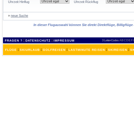
Uhrzeit Hinflug
Uhrzeit Rückflug
»
neue Suche
In dieser Flugauswahl können Sie direkt Direktflüge, Billigflüg
:
:
3 Letter-Codes
A
B
C
D
E
F
FRAGEN ?
DATENSCHUTZ
IMPRESSUM
:
:
:
:
:
FLÜGE
SKIURLAUB
GOLFREISEN
LASTMINUTE REISEN
SKIREISEN
S