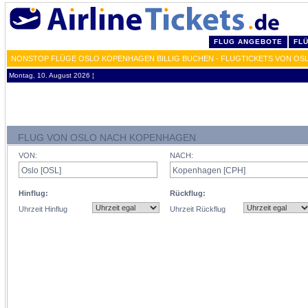
FLUG ANGEBOTE
FL
NONSTOP FLÜGE OSLO KOPENHAGEN BILLIG BUCHEN - FLUGTICKETS VON OS
Montag, 10. August 2026 ¦
FLUG VON OSLO NACH KOPENHAGEN
VON:
NACH:
Hinflug:
Rückflug:
Uhrzeit Hinflug
Uhrzeit Rückflug