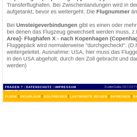
Transferflughafen. Bei Zwischenlandungen wird in de
aufgetankt, bevor es weitergeht. Die
Flugnummer
änd
Bei
Umsteigeverbindungen
gibt es einen oder meh
bei denen das Flugzeug gewechselt werden muss, z
Area]- Flughafen X - nach Kopenhagen (Copenhag
Fluggepäck wird normalerweise "durchgecheckt". (D.h
weitergeleitet. Ausnahme: USA, hier muss das Flugg
in den USA abgeholt, durch den Zoll gebracht und d
werden)
:
:
3 Letter-Codes
A
B
C
D
E
F
FRAGEN ?
DATENSCHUTZ
IMPRESSUM
:
:
:
:
:
FLÜGE
SKIURLAUB
GOLFREISEN
LASTMINUTE REISEN
SKIREISEN
S