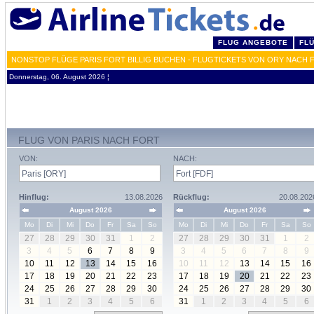
FLUG ANGEBOTE
FL
NONSTOP FLÜGE PARIS FORT BILLIG BUCHEN - FLUGTICKETS VON ORY NACH 
Donnerstag, 06. August 2026 ¦
FLUG VON PARIS NACH FORT
VON:
NACH:
Hinflug:
13.08.2026
Rückflug:
20.08.202
August 2026
August 2026
Mo
Di
Mi
Do
Fr
Sa
So
Mo
Di
Mi
Do
Fr
Sa
So
27
28
29
30
31
1
2
27
28
29
30
31
1
2
3
4
5
6
7
8
9
3
4
5
6
7
8
9
10
11
12
13
14
15
16
10
11
12
13
14
15
16
17
18
19
20
21
22
23
17
18
19
20
21
22
23
24
25
26
27
28
29
30
24
25
26
27
28
29
30
31
1
2
3
4
5
6
31
1
2
3
4
5
6