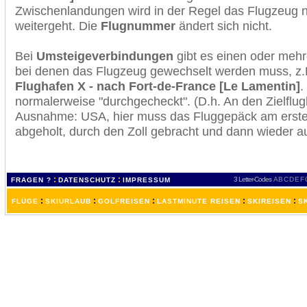
Zwischenlandungen wird in der Regel das Flugzeug n
weitergeht. Die
Flugnummer
ändert sich nicht.
Bei
Umsteigeverbindungen
gibt es einen oder meh
bei denen das Flugzeug gewechselt werden muss, z
Flughafen X - nach Fort-de-France [Le Lamentin]
.
normalerweise "durchgecheckt". (D.h. An den Zielflugh
Ausnahme: USA, hier muss das Fluggepäck am erste
abgeholt, durch den Zoll gebracht und dann wieder 
:
:
3 Letter-Codes
A
B
C
D
E
F
FRAGEN ?
DATENSCHUTZ
IMPRESSUM
:
:
:
:
:
FLÜGE
SKIURLAUB
GOLFREISEN
LASTMINUTE REISEN
SKIREISEN
S