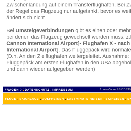
Zwischenlandung auf einem Transferflughafen. Bei Z
der Regel das Flugzeug nur aufgetankt, bevor es wei
ändert sich nicht.
Bei
Umsteigeverbindungen
gibt es einen oder meh
bei denen das Flugzeug gewechselt werden muss, z
Cannon International Airport]- Flughafen X - nac
International Airport]
. Das Fluggepäck wird normale
(D.h. An den Zielflughafen weitergeleitet. Ausnahme
Fluggepäck am ersten Flughafen in den USA abgeholt
und dann wieder aufgegeben werden)
:
:
3 Letter-Codes
A
B
C
D
E
F
FRAGEN ?
DATENSCHUTZ
IMPRESSUM
:
:
:
:
:
FLÜGE
SKIURLAUB
GOLFREISEN
LASTMINUTE REISEN
SKIREISEN
S