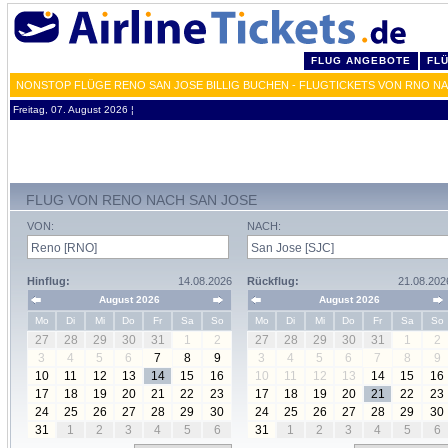
FLUG ANGEBOTE
FL
NONSTOP FLÜGE RENO SAN JOSE BILLIG BUCHEN - FLUGTICKETS VON RNO N
Freitag, 07. August 2026 ¦
FLUG VON RENO NACH SAN JOSE
VON:
NACH:
Hinflug:
14.08.2026
Rückflug:
21.08.202
August 2026
August 2026
Mo
Di
Mi
Do
Fr
Sa
So
Mo
Di
Mi
Do
Fr
Sa
So
27
28
29
30
31
1
2
27
28
29
30
31
1
2
3
4
5
6
7
8
9
3
4
5
6
7
8
9
10
11
12
13
14
15
16
10
11
12
13
14
15
16
17
18
19
20
21
22
23
17
18
19
20
21
22
23
24
25
26
27
28
29
30
24
25
26
27
28
29
30
31
1
2
3
4
5
6
31
1
2
3
4
5
6