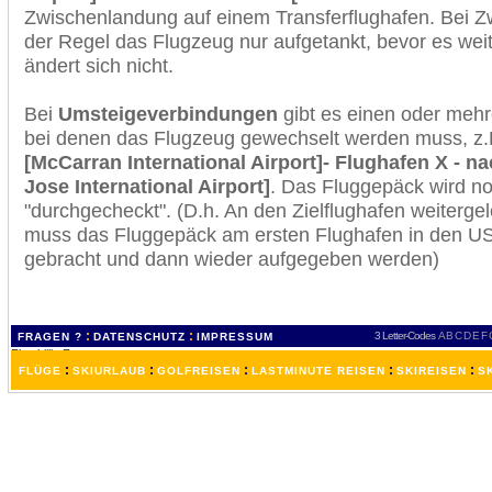
Zwischenlandung auf einem Transferflughafen. Bei Z
der Regel das Flugzeug nur aufgetankt, bevor es wei
ändert sich nicht.
Bei
Umsteigeverbindungen
gibt es einen oder meh
bei denen das Flugzeug gewechselt werden muss, z
[McCarran International Airport]- Flughafen X - n
Jose International Airport]
. Das Fluggepäck wird n
"durchgecheckt". (D.h. An den Zielflughafen weiterge
muss das Fluggepäck am ersten Flughafen in den USA
gebracht und dann wieder aufgegeben werden)
:
:
3 Letter-Codes
A
B
C
D
E
F
FRAGEN ?
DATENSCHUTZ
IMPRESSUM
:
:
:
:
:
FLÜGE
SKIURLAUB
GOLFREISEN
LASTMINUTE REISEN
SKIREISEN
S