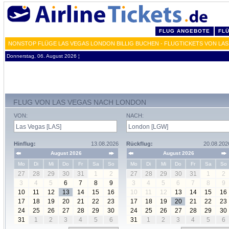
FLUG ANGEBOTE
FL
NONSTOP FLÜGE LAS VEGAS LONDON BILLIG BUCHEN - FLUGTICKETS VON LA
Donnerstag, 06. August 2026 ¦
FLUG VON LAS VEGAS NACH LONDON
VON:
NACH:
Hinflug:
13.08.2026
Rückflug:
20.08.202
August 2026
August 2026
Mo
Di
Mi
Do
Fr
Sa
So
Mo
Di
Mi
Do
Fr
Sa
So
27
28
29
30
31
1
2
27
28
29
30
31
1
2
3
4
5
6
7
8
9
3
4
5
6
7
8
9
10
11
12
13
14
15
16
10
11
12
13
14
15
16
17
18
19
20
21
22
23
17
18
19
20
21
22
23
24
25
26
27
28
29
30
24
25
26
27
28
29
30
31
1
2
3
4
5
6
31
1
2
3
4
5
6