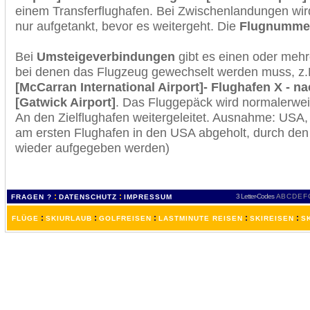
einem Transferflughafen. Bei Zwischenlandungen wir
nur aufgetankt, bevor es weitergeht. Die
Flugnumme
Bei
Umsteigeverbindungen
gibt es einen oder meh
bei denen das Flugzeug gewechselt werden muss, z
[McCarran International Airport]- Flughafen X - 
[Gatwick Airport]
. Das Fluggepäck wird normalerwei
An den Zielflughafen weitergeleitet. Ausnahme: USA
am ersten Flughafen in den USA abgeholt, durch den
wieder aufgegeben werden)
:
:
3 Letter-Codes
A
B
C
D
E
F
FRAGEN ?
DATENSCHUTZ
IMPRESSUM
:
:
:
:
:
FLÜGE
SKIURLAUB
GOLFREISEN
LASTMINUTE REISEN
SKIREISEN
S