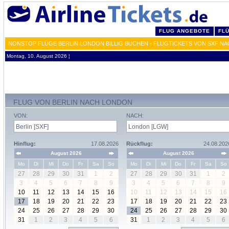
FLUG ANGEBOTE
FL
NONSTOP FLÜGE BERLIN LONDON BILLIG BUCHEN - FLUGTICKETS VON SXF N
Montag, 10. August 2026 ¦
FLUG VON BERLIN NACH LONDON
VON:
NACH:
Hinflug:
17.08.2026
Rückflug:
24.08.202
August 2026
August 2026
Mo
Di
Mi
Do
Fr
Sa
So
Mo
Di
Mi
Do
Fr
Sa
So
27
28
29
30
31
1
2
27
28
29
30
31
1
2
3
4
5
6
7
8
9
3
4
5
6
7
8
9
10
11
12
13
14
15
16
10
11
12
13
14
15
16
17
18
19
20
21
22
23
17
18
19
20
21
22
23
24
25
26
27
28
29
30
24
25
26
27
28
29
30
31
1
2
3
4
5
6
31
1
2
3
4
5
6