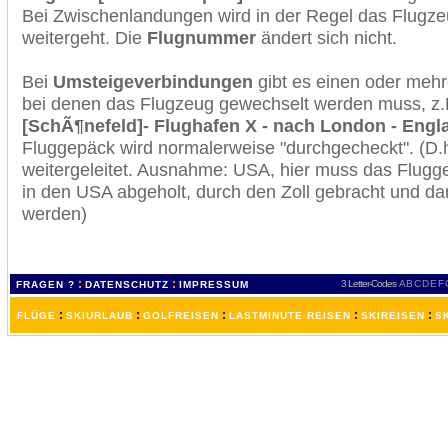
Bei Zwischenlandungen wird in der Regel das Flugzeu
weitergeht. Die
Flugnummer
ändert sich nicht.
Bei
Umsteigeverbindungen
gibt es einen oder meh
bei denen das Flugzeug gewechselt werden muss, z
[SchÃ¶nefeld]- Flughafen X - nach London - Engla
Fluggepäck wird normalerweise "durchgecheckt". (D.h
weitergeleitet. Ausnahme: USA, hier muss das Flugg
in den USA abgeholt, durch den Zoll gebracht und d
werden)
:
:
3 Letter-Codes
A
B
C
D
E
F
FRAGEN ?
DATENSCHUTZ
IMPRESSUM
:
:
:
:
:
FLÜGE
SKIURLAUB
GOLFREISEN
LASTMINUTE REISEN
SKIREISEN
S