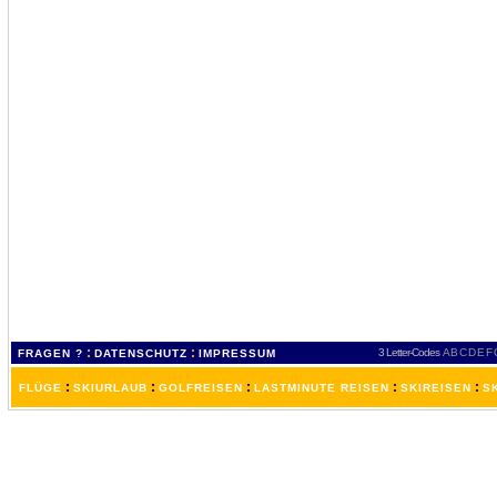
:
:
3 Letter-Codes
A
B
C
D
E
F
FRAGEN ?
DATENSCHUTZ
IMPRESSUM
:
:
:
:
:
FLÜGE
SKIURLAUB
GOLFREISEN
LASTMINUTE REISEN
SKIREISEN
S