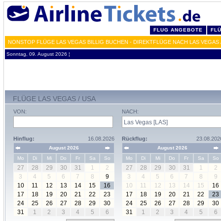
FLUG ANGEBOTE
FL
NONSTOP FLÜGE LAS VEGAS BILLIG BUCHEN - DIREKTFLÜGE NACH LAS VEGAS 
Sonntag, 09. August 2026 ¦
FLÜGE LAS VEGAS / USA
VON:
NACH:
Hinflug:
16.08.2026
Rückflug:
23.08.202
August 2026
August 2026
Mo
Di
Mi
Do
Fr
Sa
So
Mo
Di
Mi
Do
Fr
Sa
So
27
28
29
30
31
1
2
27
28
29
30
31
1
2
3
4
5
6
7
8
9
3
4
5
6
7
8
9
10
11
12
13
14
15
16
10
11
12
13
14
15
16
17
18
19
20
21
22
23
17
18
19
20
21
22
23
24
25
26
27
28
29
30
24
25
26
27
28
29
30
31
1
2
3
4
5
6
31
1
2
3
4
5
6