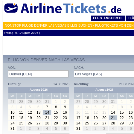
FLUG ANGEBOTE
FL
NONSTOP FLÜGE DENVER LAS VEGAS BILLIG BUCHEN - FLUGTICKETS VON DEN
Freitag, 07. August 2026 ¦
FLUG VON DENVER NACH LAS VEGAS
VON:
NACH:
Hinflug:
14.08.2026
Rückflug:
21.08.202
August 2026
August 2026
Mo
Di
Mi
Do
Fr
Sa
So
Mo
Di
Mi
Do
Fr
Sa
So
27
28
29
30
31
1
2
27
28
29
30
31
1
2
3
4
5
6
7
8
9
3
4
5
6
7
8
9
10
11
12
13
14
15
16
10
11
12
13
14
15
16
17
18
19
20
21
22
23
17
18
19
20
21
22
23
24
25
26
27
28
29
30
24
25
26
27
28
29
30
31
1
2
3
4
5
6
31
1
2
3
4
5
6