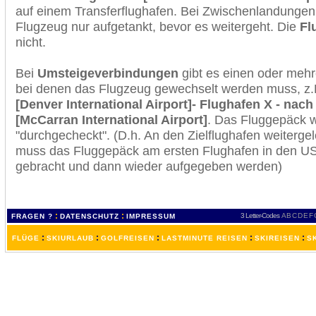
auf einem Transferflughafen. Bei Zwischenlandungen 
Flugzeug nur aufgetankt, bevor es weitergeht. Die
Fl
nicht.
Bei
Umsteigeverbindungen
gibt es einen oder meh
bei denen das Flugzeug gewechselt werden muss, z
[Denver International Airport]- Flughafen X - nac
[McCarran International Airport]
. Das Fluggepäck 
"durchgecheckt". (D.h. An den Zielflughafen weiterge
muss das Fluggepäck am ersten Flughafen in den USA
gebracht und dann wieder aufgegeben werden)
:
:
3 Letter-Codes
A
B
C
D
E
F
FRAGEN ?
DATENSCHUTZ
IMPRESSUM
:
:
:
:
:
FLÜGE
SKIURLAUB
GOLFREISEN
LASTMINUTE REISEN
SKIREISEN
S