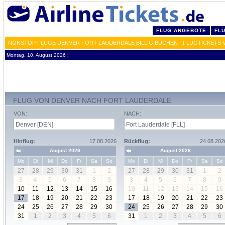
FLUG ANGEBOTE
FL
NONSTOP FLÜGE DENVER FORT LAUDERDALE BILLIG BUCHEN - FLUGTICKETS 
Montag, 10. August 2026 ¦
FLUG VON DENVER NACH FORT LAUDERDALE
VON:
NACH:
Hinflug:
17.08.2026
Rückflug:
24.08.202
August 2026
August 2026
Mo
Di
Mi
Do
Fr
Sa
So
Mo
Di
Mi
Do
Fr
Sa
So
27
28
29
30
31
1
2
27
28
29
30
31
1
2
3
4
5
6
7
8
9
3
4
5
6
7
8
9
10
11
12
13
14
15
16
10
11
12
13
14
15
16
17
18
19
20
21
22
23
17
18
19
20
21
22
23
24
25
26
27
28
29
30
24
25
26
27
28
29
30
31
1
2
3
4
5
6
31
1
2
3
4
5
6