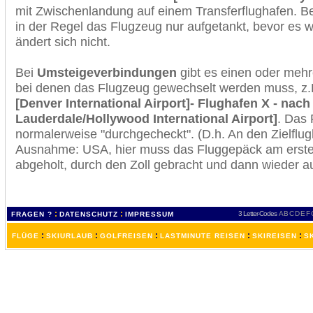
mit Zwischenlandung auf einem Transferflughafen. B
in der Regel das Flugzeug nur aufgetankt, bevor es w
ändert sich nicht.
Bei
Umsteigeverbindungen
gibt es einen oder meh
bei denen das Flugzeug gewechselt werden muss, z
[Denver International Airport]- Flughafen X - nach
Lauderdale/Hollywood International Airport]
. Das 
normalerweise "durchgecheckt". (D.h. An den Zielflugh
Ausnahme: USA, hier muss das Fluggepäck am erste
abgeholt, durch den Zoll gebracht und dann wieder 
:
:
3 Letter-Codes
A
B
C
D
E
F
FRAGEN ?
DATENSCHUTZ
IMPRESSUM
:
:
:
:
:
FLÜGE
SKIURLAUB
GOLFREISEN
LASTMINUTE REISEN
SKIREISEN
S