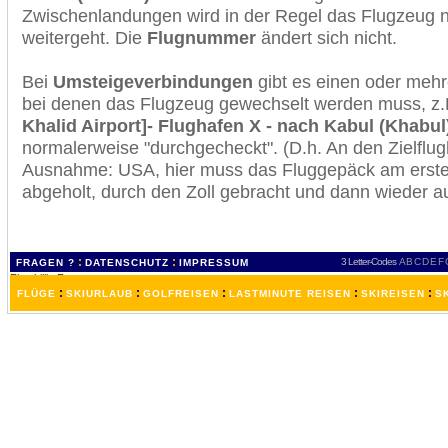
Zwischenlandungen wird in der Regel das Flugzeug n
weitergeht. Die
Flugnummer
ändert sich nicht.
Bei
Umsteigeverbindungen
gibt es einen oder meh
bei denen das Flugzeug gewechselt werden muss, z
Khalid Airport]- Flughafen X - nach Kabul (Khabul
normalerweise "durchgecheckt". (D.h. An den Zielflugh
Ausnahme: USA, hier muss das Fluggepäck am erste
abgeholt, durch den Zoll gebracht und dann wieder 
:
:
3 Letter-Codes
A
B
C
D
E
F
FRAGEN ?
DATENSCHUTZ
IMPRESSUM
:
:
:
:
:
FLÜGE
SKIURLAUB
GOLFREISEN
LASTMINUTE REISEN
SKIREISEN
S