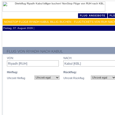
FLUG ANGEBOTE
FL
NONSTOP FLÜGE RIYADH KABUL BILLIG BUCHEN - FLUGTICKETS VON RUH NAC
Freitag, 07. August 2026 ¦
FLUG VON RIYADH NACH KABUL
VON:
NACH:
Hinflug:
Rückflug:
Uhrzeit Hinflug
Uhrzeit Rückflug