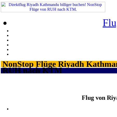
Flu
NonStop Flüge Riyadh Kathmand
RUH nach KTM
Donnerstag, 06. August 2026 ¦
Flug von Ri