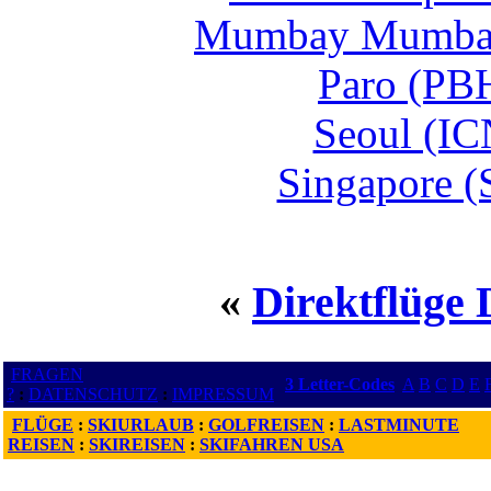
Mumbay Mumbai
Paro (PB
Seoul (IC
Singapore (
«
Direktflüge 
FRAGEN
3 Letter-Codes
A
B
C
D
E
?
:
DATENSCHUTZ
:
IMPRESSUM
FLÜGE
:
SKIURLAUB
:
GOLFREISEN
:
LASTMINUTE
REISEN
:
SKIREISEN
:
SKIFAHREN USA