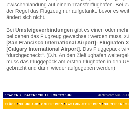
Zwischenlandung auf einem Transferflughafen. Bei Z
der Regel das Flugzeug nur aufgetankt, bevor es wei
ändert sich nicht.
Bei
Umsteigeverbindungen
gibt es einen oder meh
bei denen das Flugzeug gewechselt werden muss, z
[San Francisco International Airport]- Flughafen X
[Calgary International Airport]
. Das Fluggepäck wi
"durchgecheckt". (D.h. An den Zielflughafen weiterge
muss das Fluggepäck am ersten Flughafen in den USA
gebracht und dann wieder aufgegeben werden)
:
:
3 Letter-Codes
A
B
C
D
E
F
FRAGEN ?
DATENSCHUTZ
IMPRESSUM
:
:
:
:
:
FLÜGE
SKIURLAUB
GOLFREISEN
LASTMINUTE REISEN
SKIREISEN
S