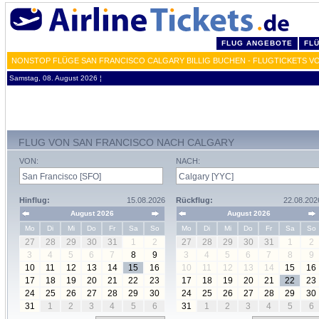
FLUG ANGEBOTE
FL
NONSTOP FLÜGE SAN FRANCISCO CALGARY BILLIG BUCHEN - FLUGTICKETS V
Samstag, 08. August 2026 ¦
FLUG VON SAN FRANCISCO NACH CALGARY
VON:
NACH:
Hinflug:
15.08.2026
Rückflug:
22.08.202
August 2026
August 2026
Mo
Di
Mi
Do
Fr
Sa
So
Mo
Di
Mi
Do
Fr
Sa
So
27
28
29
30
31
1
2
27
28
29
30
31
1
2
3
4
5
6
7
8
9
3
4
5
6
7
8
9
10
11
12
13
14
15
16
10
11
12
13
14
15
16
17
18
19
20
21
22
23
17
18
19
20
21
22
23
24
25
26
27
28
29
30
24
25
26
27
28
29
30
31
1
2
3
4
5
6
31
1
2
3
4
5
6