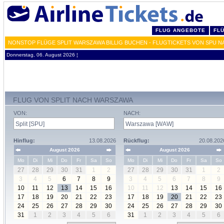
FLUG ANGEBOTE
FL
NONSTOP FLÜGE SPLIT WARSZAWA BILLIG BUCHEN - FLUGTICKETS VON SPU 
Donnerstag, 06. August 2026 ¦
FLUG VON SPLIT NACH WARSZAWA
VON:
NACH:
Hinflug:
13.08.2026
Rückflug:
20.08.202
August 2026
August 2026
Mo
Di
Mi
Do
Fr
Sa
So
Mo
Di
Mi
Do
Fr
Sa
So
27
28
29
30
31
1
2
27
28
29
30
31
1
2
3
4
5
6
7
8
9
3
4
5
6
7
8
9
10
11
12
13
14
15
16
10
11
12
13
14
15
16
17
18
19
20
21
22
23
17
18
19
20
21
22
23
24
25
26
27
28
29
30
24
25
26
27
28
29
30
31
1
2
3
4
5
6
31
1
2
3
4
5
6