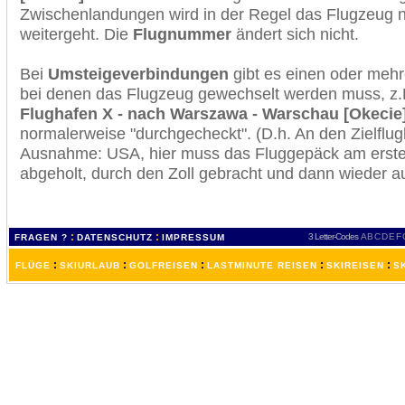
Zwischenlandungen wird in der Regel das Flugzeug n
weitergeht. Die
Flugnummer
ändert sich nicht.
Bei
Umsteigeverbindungen
gibt es einen oder meh
bei denen das Flugzeug gewechselt werden muss, z
Flughafen X - nach Warszawa - Warschau [Okecie
normalerweise "durchgecheckt". (D.h. An den Zielflugh
Ausnahme: USA, hier muss das Fluggepäck am erste
abgeholt, durch den Zoll gebracht und dann wieder 
:
:
3 Letter-Codes
A
B
C
D
E
F
FRAGEN ?
DATENSCHUTZ
IMPRESSUM
:
:
:
:
:
FLÜGE
SKIURLAUB
GOLFREISEN
LASTMINUTE REISEN
SKIREISEN
S