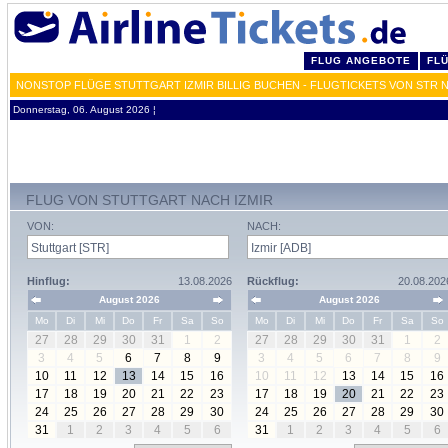
FLUG ANGEBOTE
FL
NONSTOP FLÜGE STUTTGART IZMIR BILLIG BUCHEN - FLUGTICKETS VON STR 
Donnerstag, 06. August 2026 ¦
FLUG VON STUTTGART NACH IZMIR
VON:
NACH:
Hinflug:
13.08.2026
Rückflug:
20.08.202
August 2026
August 2026
Mo
Di
Mi
Do
Fr
Sa
So
Mo
Di
Mi
Do
Fr
Sa
So
27
28
29
30
31
1
2
27
28
29
30
31
1
2
3
4
5
6
7
8
9
3
4
5
6
7
8
9
10
11
12
13
14
15
16
10
11
12
13
14
15
16
17
18
19
20
21
22
23
17
18
19
20
21
22
23
24
25
26
27
28
29
30
24
25
26
27
28
29
30
31
1
2
3
4
5
6
31
1
2
3
4
5
6