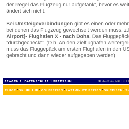
der Regel das Flugzeug nur aufgetankt, bevor es wei
ändert sich nicht.
Bei
Umsteigeverbindungen
gibt es einen oder meh
bei denen das Flugzeug gewechselt werden muss, z
Airport]- Flughafen X - nach Doha
. Das Fluggepäck
"durchgecheckt". (D.h. An den Zielflughafen weiterge
muss das Fluggepäck am ersten Flughafen in den USA
gebracht und dann wieder aufgegeben werden)
:
:
3 Letter-Codes
A
B
C
D
E
F
FRAGEN ?
DATENSCHUTZ
IMPRESSUM
:
:
:
:
:
FLÜGE
SKIURLAUB
GOLFREISEN
LASTMINUTE REISEN
SKIREISEN
S