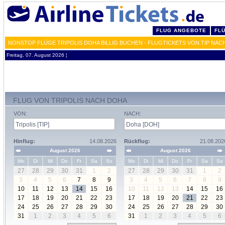
FLUG ANGEBOTE
FL
NONSTOP FLÜGE TRIPOLIS DOHA BILLIG BUCHEN - FLUGTICKETS VON TIP NAC
Freitag, 07. August 2026 ¦
FLUG VON TRIPOLIS NACH DOHA
VON:
NACH:
Hinflug:
14.08.2026
Rückflug:
21.08.202
August 2026
August 2026
Mo
Di
Mi
Do
Fr
Sa
So
Mo
Di
Mi
Do
Fr
Sa
So
27
28
29
30
31
1
2
27
28
29
30
31
1
2
3
4
5
6
7
8
9
3
4
5
6
7
8
9
10
11
12
13
14
15
16
10
11
12
13
14
15
16
17
18
19
20
21
22
23
17
18
19
20
21
22
23
24
25
26
27
28
29
30
24
25
26
27
28
29
30
31
1
2
3
4
5
6
31
1
2
3
4
5
6