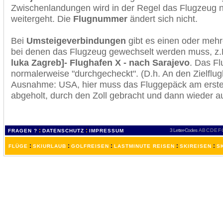
Zwischenlandungen wird in der Regel das Flugzeug n
weitergeht. Die
Flugnummer
ändert sich nicht.
Bei
Umsteigeverbindungen
gibt es einen oder meh
bei denen das Flugzeug gewechselt werden muss, z
luka Zagreb]- Flughafen X - nach Sarajevo
. Das F
normalerweise "durchgecheckt". (D.h. An den Zielflugh
Ausnahme: USA, hier muss das Fluggepäck am erste
abgeholt, durch den Zoll gebracht und dann wieder 
:
:
3 Letter-Codes
A
B
C
D
E
F
FRAGEN ?
DATENSCHUTZ
IMPRESSUM
:
:
:
:
:
FLÜGE
SKIURLAUB
GOLFREISEN
LASTMINUTE REISEN
SKIREISEN
S