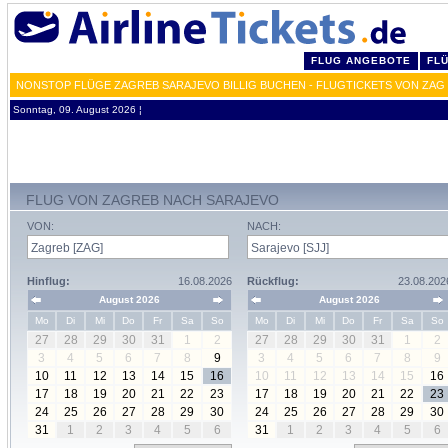
FLUG ANGEBOTE
FL
NONSTOP FLÜGE ZAGREB SARAJEVO BILLIG BUCHEN - FLUGTICKETS VON ZAG
Sonntag, 09. August 2026 ¦
FLUG VON ZAGREB NACH SARAJEVO
VON:
NACH:
Hinflug:
16.08.2026
Rückflug:
23.08.202
August 2026
August 2026
Mo
Di
Mi
Do
Fr
Sa
So
Mo
Di
Mi
Do
Fr
Sa
So
27
28
29
30
31
1
2
27
28
29
30
31
1
2
3
4
5
6
7
8
9
3
4
5
6
7
8
9
10
11
12
13
14
15
16
10
11
12
13
14
15
16
17
18
19
20
21
22
23
17
18
19
20
21
22
23
24
25
26
27
28
29
30
24
25
26
27
28
29
30
31
1
2
3
4
5
6
31
1
2
3
4
5
6