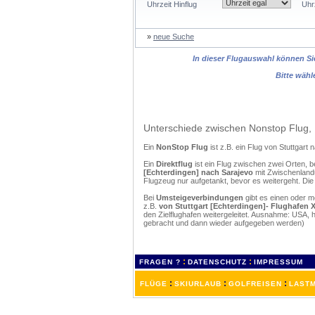
Uhrzeit Hinflug
Uhr
»
neue Suche
In dieser Flugauswahl können Sie
Bitte wähl
Unterschiede zwischen Nonstop Flug, 
Ein
NonStop Flug
ist z.B. ein Flug von Stuttgar
Ein
Direktflug
ist ein Flug zwischen zwei Orten, b
[Echterdingen] nach Sarajevo
mit Zwischenlandu
Flugzeug nur aufgetankt, bevor es weitergeht. Di
Bei
Umsteigeverbindungen
gibt es einen oder 
z.B.
von Stuttgart [Echterdingen]- Flughafen X
den Zielflughafen weitergeleitet. Ausnahme: USA,
gebracht und dann wieder aufgegeben werden)
:
:
FRAGEN ?
DATENSCHUTZ
IMPRESSUM
:
:
:
FLÜGE
SKIURLAUB
GOLFREISEN
LASTM