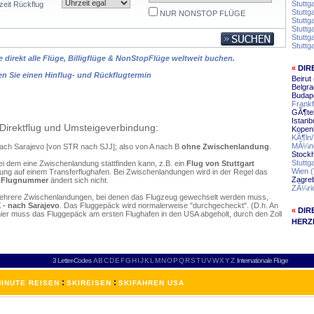
Stuttg
zeit Rückflug
Stuttg
NUR NONSTOP FLÜGE
Stutt
Stuttg
Stuttg
Stuttg
 direkt alle Flüge, Billigflüge & NonStopFlüge weltweit buchen.
«
DIR
en Sie einen Hinflug- und Rückflugtermin
Beirut
Belgra
Budape
Frankf
GÃ¶te
Istanb
Direktflug und Umsteigeverbindung:
Kopen
KÃ¶ln
MÃ¼nc
t nach Sarajevo [von STR nach SJJ]; also von A nach B
ohne Zwischenlandung
.
Stockh
Stuttg
ei dem eine Zwischenlandung stattfinden kann, z.B. ein
Flug von Stuttgart
Wien (
ng auf einem Transferflughafen. Bei Zwischenlandungen wird in der Regel das
Zagreb
e
Flugnummer
ändert sich nicht.
ZÃ¼ric
mehrere Zwischenlandungen, bei denen das Flugzeug gewechselt werden muss,
 - nach Sarajevo
. Das Fluggepäck wird normalerweise "durchgecheckt". (D.h. An
«
DIR
 hier muss das Fluggepäck am ersten Flughafen in den USA abgeholt, durch den Zoll
HERZ
3 Letter-Codes
A
B
C
D
E
F
G
H
I
J
K
L
M
N
O
P
Q
R
S
T
U
V
W
X
Y
Z
Internationale Flüge
:
:
INUTE REISEN
SKIREISEN
SKIFAHREN USA