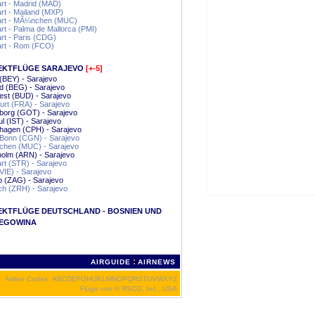
art - Madrid (MAD)
art - Mailand (MXP)
gart - MÃ¼nchen (MUC)
art - Palma de Mallorca (PMI)
art - Paris (CDG)
art - Rom (FCO)
EKTFLÜGE SARAJEVO
[+-5]
 (BEY) - Sarajevo
d (BEG) - Sarajevo
st (BUD) - Sarajevo
urt (FRA) - Sarajevo
borg (GOT) - Sarajevo
ul (IST) - Sarajevo
hagen (CPH) - Sarajevo
/Bonn (CGN) - Sarajevo
hen (MUC) - Sarajevo
olm (ARN) - Sarajevo
art (STR) - Sarajevo
VIE) - Sarajevo
 (ZAG) - Sarajevo
h (ZRH) - Sarajevo
EKTFLÜGE DEUTSCHLAND - BOSNIEN UND
EGOWINA
:
AIRGUIDE
AIRNEWS
Airline Codes
A
B
C
D
E
F
G
H
I
J
K
L
M
N
O
P
Q
R
S
T
U
V
W
X
Y
Z
Flüge von
© RSCG, Inc., USA