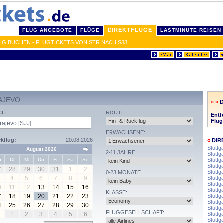
DIREKTFLÜGE
FLUG ANGEBOTE
FLÜGE
LASTMINUTE REISEN
G BUCHEN - FLUGTICKETS VON STR NACH SJJ
AJEVO
» «
CH:
ROUTE:
Entf
Flug
ERWACHSENE:
kflug:
20.08.2026
«
DIR
Stuttg
August 2026
2-11 JAHRE
Stuttga
o
Di
Mi
Do
Fr
Sa
So
Stuttg
Stuttg
7
28
29
30
31
1
2
Stuttga
0-23 MONATE
4
5
6
7
8
9
Stuttg
Stuttg
0
11
12
13
14
15
16
Stuttg
KLASSE:
7
18
19
20
21
22
23
Stuttg
Stuttga
4
25
26
27
28
29
30
Stuttg
FLUGGESELLSCHAFT:
1
1
2
3
4
5
6
Stuttg
Stuttg