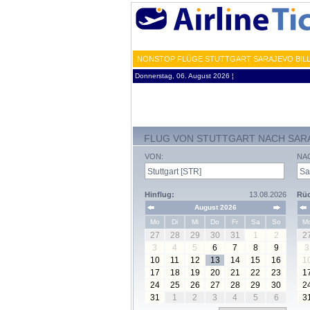
NONSTOP FLÜGE STUTTGART SARAJEVO BILLI
Donnerstag, 06. August 2026 ¦
FLUG VON STUTTGART NACH SAR
VON:
NA
Hinflug:
13.08.2026
Rüc
August 2026
Mo
Di
Mi
Do
Fr
Sa
So
M
27
28
29
30
31
1
2
2
3
4
5
6
7
8
9
3
10
11
12
13
14
15
16
1
17
18
19
20
21
22
23
1
24
25
26
27
28
29
30
2
31
1
2
3
4
5
6
3