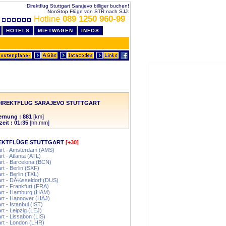
Direktflug Stuttgart Sarajevo billiger buchen!
NonStop Flüge von STR nach SJJ.
Hotline
089 1250 960-99
HOTELS
MIETWAGEN
INFOS
DIREKTFLUG SARAJEVO STUTTGART
ernung : 881
[km]
zeit : 01:35
[hh:mm]
EKTFLÜGE STUTTGART
[+30]
art - Amsterdam (AMS)
rt - Atlanta (ATL)
art - Barcelona (BCN)
art - Berlin (SXF)
rt - Berlin (TXL)
art - DÃ¼sseldorf (DUS)
art - Frankfurt (FRA)
art - Hamburg (HAM)
art - Hannover (HAJ)
rt - Istanbul (IST)
art - Leipzig (LEJ)
art - Lissabon (LIS)
art - London (LHR)