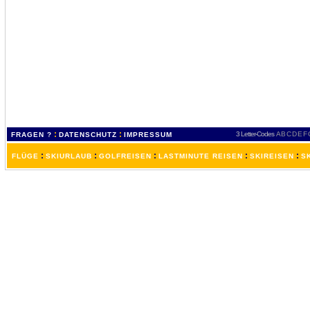
:
:
3 Letter-Codes
A
B
C
D
E
F
FRAGEN ?
DATENSCHUTZ
IMPRESSUM
:
:
:
:
:
FLÜGE
SKIURLAUB
GOLFREISEN
LASTMINUTE REISEN
SKIREISEN
S