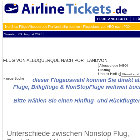
FLUG ANGEBOTE
FL
NonStop Flüge Albuquerque Portland billig buchen - Flugtickets von ABQ nach PDX
Sonntag, 09. August 2026 ¦
FLUG VON ALBUQUERQUE NACH PORTLAND
VON:
Hinflug:
Uhrzeit Hinflug
»
neue Suche
dieser Flugauswahl können Sie direkt al
Flüge, Billigflüge & NonStopFlüge weltweit buc
Bitte wählen Sie einen Hinflug- und Rückflugte
Unterschiede zwischen Nonstop Flug,