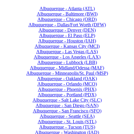
Albuquerque - Atlanta (ATL)
Albuquerque - Baltimore (BWI)
Albuquerque - Chicago (ORD)
Albuquerque - Dallas/Fort Worth (DFW)
Albuquerque - Denver (DEN)
Albuquerque - El Paso (ELP)
Albuquerque - Houston (IAH)
Albuquerque - Kansas City (MCI)
Albuquerque - Las Vegas (LAS)
Albuquerque - Los Angeles (LAX)
Albuquerque - Lubbock (LBB)
Albuquerque - Midland/Odessa (MAF)
Albuquerque - Minneapolis/St. Paul (MSP)
Albuquerque - Oakland (OAK)
Albuquerque - Orlando (MCO)
Albuquerque - Phoenix (PHX)
Albuquerque - Portland (PDX)
Albuquerque - Salt Lake City (SLC)
Albuquerque - San Diego (SAN)
Albuquerque - San Francisco (SFO)
Albuquerque - Seattle (SEA)
Albuquerque - St. Louis (STL)
Albuquerque - Tucson (TUS)
Albuquerque - Washington (IAD)