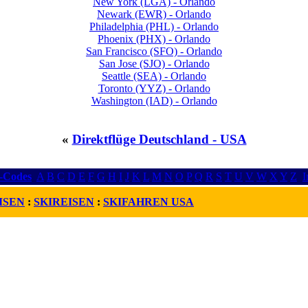
New York (LGA) - Orlando
Newark (EWR) - Orlando
Philadelphia (PHL) - Orlando
Phoenix (PHX) - Orlando
San Francisco (SFO) - Orlando
San Jose (SJO) - Orlando
Seattle (SEA) - Orlando
Toronto (YYZ) - Orlando
Washington (IAD) - Orlando
«
Direktflüge Deutschland - USA
r-Codes
A
B
C
D
E
F
G
H
I
J
K
L
M
N
O
P
Q
R
S
T
U
V
W
X
Y
Z
I
ISEN
:
SKIREISEN
:
SKIFAHREN USA