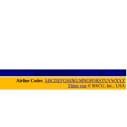
nternationale Flüge
AIRGUIDE
:
AIRNEWS
Airline Codes
A
B
C
D
E
F
G
H
I
J
K
L
M
N
O
P
Q
R
S
T
U
V
W
X
Y
Z
Flüge von
© RSCG, Inc., USA