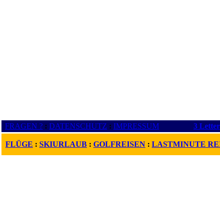
FRAGEN ?
:
DATENSCHUTZ
:
IMPRESSUM
3 Lette
FLÜGE
:
SKIURLAUB
:
GOLFREISEN
:
LASTMINUTE RE