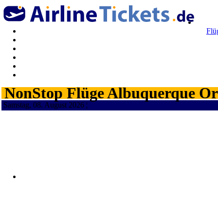
Flü
NonStop Flüge Albuquerque Orl
Samstag, 08. August 2026 ¦