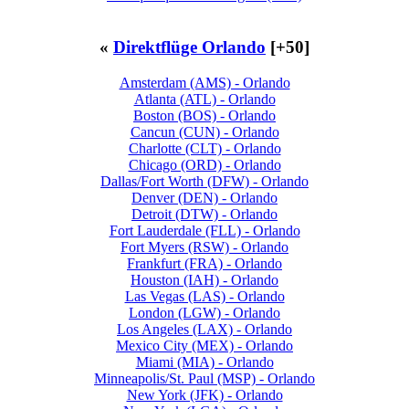
«
Direktflüge Orlando
[+50]
Amsterdam (AMS) - Orlando
Atlanta (ATL) - Orlando
Boston (BOS) - Orlando
Cancun (CUN) - Orlando
Charlotte (CLT) - Orlando
Chicago (ORD) - Orlando
Dallas/Fort Worth (DFW) - Orlando
Denver (DEN) - Orlando
Detroit (DTW) - Orlando
Fort Lauderdale (FLL) - Orlando
Fort Myers (RSW) - Orlando
Frankfurt (FRA) - Orlando
Houston (IAH) - Orlando
Las Vegas (LAS) - Orlando
London (LGW) - Orlando
Los Angeles (LAX) - Orlando
Mexico City (MEX) - Orlando
Miami (MIA) - Orlando
Minneapolis/St. Paul (MSP) - Orlando
New York (JFK) - Orlando