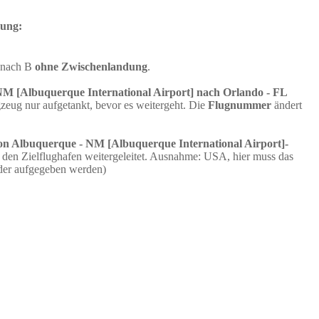
dung:
A nach B
ohne Zwischenlandung
.
NM [Albuquerque International Airport] nach Orlando - FL
eug nur aufgetankt, bevor es weitergeht. Die
Flugnummer
ändert
on Albuquerque - NM [Albuquerque International Airport]-
den Zielflughafen weitergeleitet. Ausnahme: USA, hier muss das
der aufgegeben werden)