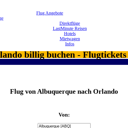
Flug Angebote
ge
Direktflüge
LastMinute Reisen
Hotels
Mietwagen
Infos
ando billig buchen - Flugtick
Flug von Albuquerque nach Orlando
Von: