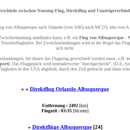
rschiede zwischen Nonstop Flug, Direktflug und Umsteigeverbin
 Flug von Albuquerque nach Orlando [von ABQ nach MCO]; also von 
Zwischenlandung stattfinden kann, z.B. ein
Flug von Albuquerque - 
ransferflughafen. Bei Zwischenlandungen wird in der Regel das Flugz
sich nicht.
henlandungen, bei denen das Flugzeug gewechselt werden muss, z.B.
v
port]
. Das Fluggepäck wird normalerweise "durchgecheckt". (D.h. An 
Flughafen in den USA abgeholt, durch den Zoll gebracht und dann wie
» «
Direktflug Orlando Albuquerque
Entfernung : 2492
[km]
Flugzeit : 03:35
[hh:mm]
«
Direktflüge Albuquerque
[24]