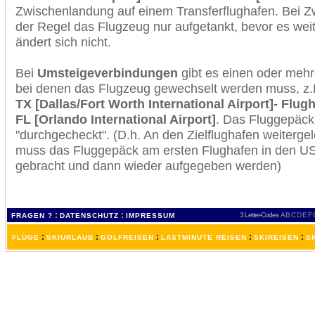
Zwischenlandung auf einem Transferflughafen. Bei Z
der Regel das Flugzeug nur aufgetankt, bevor es wei
ändert sich nicht.
Bei
Umsteigeverbindungen
gibt es einen oder meh
bei denen das Flugzeug gewechselt werden muss, z
TX [Dallas/Fort Worth International Airport]- Flug
FL [Orlando International Airport]
. Das Fluggepäck
"durchgecheckt". (D.h. An den Zielflughafen weiterge
muss das Fluggepäck am ersten Flughafen in den USA
gebracht und dann wieder aufgegeben werden)
:
:
3 Letter-Codes
A
B
C
D
E
F
FRAGEN ?
DATENSCHUTZ
IMPRESSUM
:
:
:
:
:
FLÜGE
SKIURLAUB
GOLFREISEN
LASTMINUTE REISEN
SKIREISEN
S