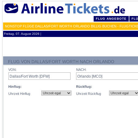
FLUG ANGEBOTE
FL
NONSTOP FLÜGE DALLAS/FORT WORTH ORLANDO BILLIG BUCHEN - FLUGTICK
Freitag, 07. August 2026 ¦
FLUG VON DALLAS/FORT WORTH NACH ORLANDO
VON:
NACH:
Hinflug:
Rückflug:
Uhrzeit Hinflug
Uhrzeit Rückflug