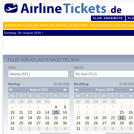
FLUG ANGEBOTE
FL
NONSTOP FLÜGE ATLANTA TEL AVIV BILLIG BUCHEN - FLUGTICKETS VON ATL NA
Samstag, 08. August 2026 ¦
FLUG VON ATLANTA NACH TEL AVIV
VON:
NACH:
Hinflug:
15.08.2026
Rückflug:
22.08.202
August 2026
August 2026
Mo
Di
Mi
Do
Fr
Sa
So
Mo
Di
Mi
Do
Fr
Sa
So
27
28
29
30
31
1
2
27
28
29
30
31
1
2
3
4
5
6
7
8
9
3
4
5
6
7
8
9
10
11
12
13
14
15
16
10
11
12
13
14
15
16
17
18
19
20
21
22
23
17
18
19
20
21
22
23
24
25
26
27
28
29
30
24
25
26
27
28
29
30
31
1
2
3
4
5
6
31
1
2
3
4
5
6