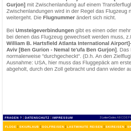
Gurjon]
mit Zwischenlandung auf einem Transferflug
Zwischenlandungen wird in der Regel das Flugzeug n
weitergeht. Die
Flugnummer
ändert sich nicht.
Bei
Umsteigeverbindungen
gibt es einen oder meh
bei denen das Flugzeug gewechselt werden muss, z
William B. Hartsfield Atlanta International Airport
Aviv [Ben Gurion - Nemal te'ufa Ben Gurjon]
. Das
normalerweise "durchgecheckt". (D.h. An den Zielflugh
Ausnahme: USA, hier muss das Fluggepäck am erste
abgeholt, durch den Zoll gebracht und dann wieder 
:
:
3 Letter-Codes
A
B
C
D
E
F
FRAGEN ?
DATENSCHUTZ
IMPRESSUM
:
:
:
:
:
FLÜGE
SKIURLAUB
GOLFREISEN
LASTMINUTE REISEN
SKIREISEN
S