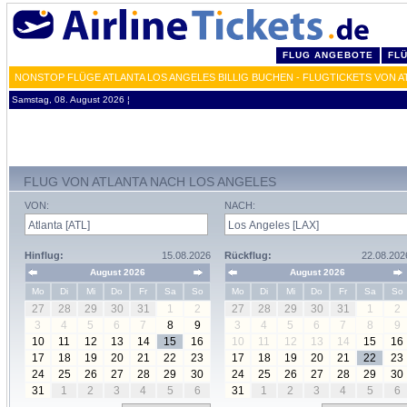
FLUG ANGEBOTE
FL
NONSTOP FLÜGE ATLANTA LOS ANGELES BILLIG BUCHEN - FLUGTICKETS VON A
Samstag, 08. August 2026 ¦
FLUG VON ATLANTA NACH LOS ANGELES
VON:
NACH:
Hinflug:
15.08.2026
Rückflug:
22.08.202
August 2026
August 2026
Mo
Di
Mi
Do
Fr
Sa
So
Mo
Di
Mi
Do
Fr
Sa
So
27
28
29
30
31
1
2
27
28
29
30
31
1
2
3
4
5
6
7
8
9
3
4
5
6
7
8
9
10
11
12
13
14
15
16
10
11
12
13
14
15
16
17
18
19
20
21
22
23
17
18
19
20
21
22
23
24
25
26
27
28
29
30
24
25
26
27
28
29
30
31
1
2
3
4
5
6
31
1
2
3
4
5
6