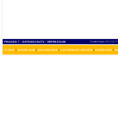
:
:
3 Letter-Codes
A
B
C
D
E
F
FRAGEN ?
DATENSCHUTZ
IMPRESSUM
:
:
:
:
:
FLÜGE
SKIURLAUB
GOLFREISEN
LASTMINUTE REISEN
SKIREISEN
S