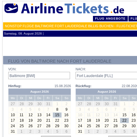
FLUG ANGEBOTE
FL
NONSTOP FLÜGE BALTIMORE FORT LAUDERDALE BILLIG BUCHEN - FLUGTICKET
Samstag, 08. August 2026 ¦
FLUG VON BALTIMORE NACH FORT LAUDERDALE
VON:
NACH:
Hinflug:
15.08.2026
Rückflug:
22.08.202
August 2026
August 2026
Mo
Di
Mi
Do
Fr
Sa
So
Mo
Di
Mi
Do
Fr
Sa
So
27
28
29
30
31
1
2
27
28
29
30
31
1
2
3
4
5
6
7
8
9
3
4
5
6
7
8
9
10
11
12
13
14
15
16
10
11
12
13
14
15
16
17
18
19
20
21
22
23
17
18
19
20
21
22
23
24
25
26
27
28
29
30
24
25
26
27
28
29
30
31
1
2
3
4
5
6
31
1
2
3
4
5
6