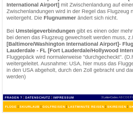
International Airport]
mit Zwischenlandung auf einem
Zwischenlandungen wird in der Regel das Flugzeug n
weitergeht. Die
Flugnummer
ändert sich nicht.
Bei
Umsteigeverbindungen
gibt es einen oder meh
bei denen das Flugzeug gewechselt werden muss, z
[Baltimore/Washington International Airport]- Flu
Lauderdale - FL [Fort Lauderdale/Hollywood Intern
Fluggepäck wird normalerweise "durchgecheckt". (D.h
weitergeleitet. Ausnahme: USA, hier muss das Flugg
in den USA abgeholt, durch den Zoll gebracht und d
werden)
:
:
3 Letter-Codes
A
B
C
D
E
F
FRAGEN ?
DATENSCHUTZ
IMPRESSUM
:
:
:
:
:
FLÜGE
SKIURLAUB
GOLFREISEN
LASTMINUTE REISEN
SKIREISEN
S