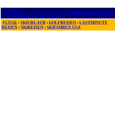
FRAGEN
3 Letter-Codes
A
B
C
D
E
?
:
DATENSCHUTZ
:
IMPRESSUM
FLÜGE
:
SKIURLAUB
:
GOLFREISEN
:
LASTMINUTE
REISEN
:
SKIREISEN
:
SKIFAHREN USA