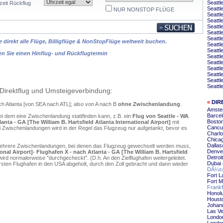
Seattl
zeit Rückflug
Seattl
NUR NONSTOP FLÜGE
Seattl
Seattl
Seattl
Seattl
Seattl
 direkt alle Flüge, Billigflüge & NonStopFlüge weltweit buchen.
Seattl
Seattl
en Sie einen Hinflug- und Rückflugtermin
Seattl
Seattl
Seattl
Seattl
Seattl
Seattl
Direktflug und Umsteigeverbindung:
«
DIR
ach Atlanta [von SEA nach ATL]; also von A nach B
ohne Zwischenlandung
.
Amster
Barcel
ei dem eine Zwischenlandung stattfinden kann, z.B. ein
Flug von Seattle - WA
Boston
anta - GA [The William B. Hartsfield Atlanta International Airport]
mit
Cancun
 Zwischenlandungen wird in der Regel das Flugzeug nur aufgetankt, bevor es
Charlo
Chicag
Dallas
mehrere Zwischenlandungen, bei denen das Flugzeug gewechselt werden muss,
Denver
onal Airport]- Flughafen X - nach Atlanta - GA [The William B. Hartsfield
Detroi
ird normalerweise "durchgecheckt". (D.h. An den Zielflughafen weitergeleitet.
Dubai 
en Flughafen in den USA abgeholt, durch den Zoll gebracht und dann wieder
DÃ¼sse
Fort L
Fort M
Frankf
Honolu
Housto
Johann
Las Ve
London