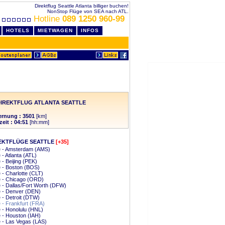
Direktflug Seattle Atlanta billiger buchen!
NonStop Flüge von SEA nach ATL.
Hotline
089 1250 960-99
HOTELS
MIETWAGEN
INFOS
IREKTFLUG ATLANTA SEATTLE
ernung : 3501
[km]
zeit : 04:51
[hh:mm]
EKTFLÜGE SEATTLE
[+35]
e - Amsterdam (AMS)
 - Atlanta (ATL)
e - Beijing (PEK)
e - Boston (BOS)
e - Charlotte (CLT)
e - Chicago (ORD)
e - Dallas/Fort Worth (DFW)
e - Denver (DEN)
e - Detroit (DTW)
e - Frankfurt (FRA)
e - Honolulu (HNL)
e - Houston (IAH)
e - Las Vegas (LAS)