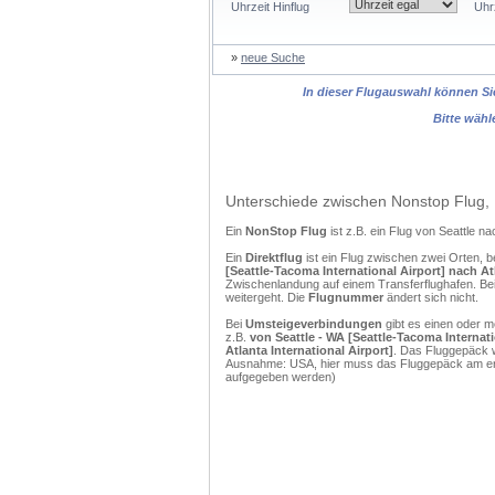
Uhrzeit Hinflug
Uhr
»
neue Suche
In dieser Flugauswahl können Sie
Bitte wähl
Unterschiede zwischen Nonstop Flug, 
Ein
NonStop Flug
ist z.B. ein Flug von Seattle n
Ein
Direktflug
ist ein Flug zwischen zwei Orten, b
[Seattle-Tacoma International Airport] nach Atl
Zwischenlandung auf einem Transferflughafen. Bei
weitergeht. Die
Flugnummer
ändert sich nicht.
Bei
Umsteigeverbindungen
gibt es einen oder 
z.B.
von Seattle - WA [Seattle-Tacoma Internati
Atlanta International Airport]
. Das Fluggepäck w
Ausnahme: USA, hier muss das Fluggepäck am erst
aufgegeben werden)