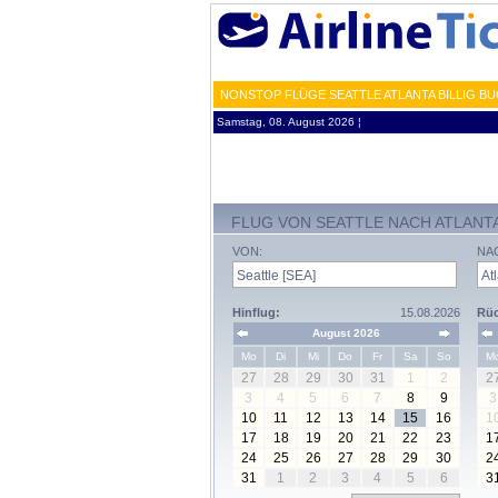
NONSTOP FLÜGE SEATTLE ATLANTA BILLIG BU
Samstag, 08. August 2026 ¦
FLUG VON SEATTLE NACH ATLANT
VON:
NA
Hinflug:
15.08.2026
Rüc
August 2026
Mo
Di
Mi
Do
Fr
Sa
So
M
27
28
29
30
31
1
2
2
3
4
5
6
7
8
9
3
10
11
12
13
14
15
16
1
17
18
19
20
21
22
23
1
24
25
26
27
28
29
30
2
31
1
2
3
4
5
6
3