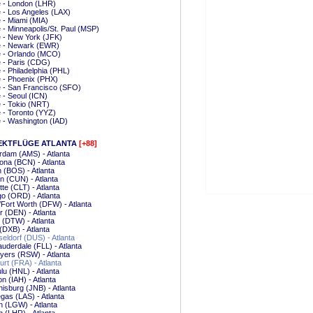
e - London (LHR)
e - Los Angeles (LAX)
e - Miami (MIA)
e - Minneapolis/St. Paul (MSP)
e - New York (JFK)
e - Newark (EWR)
e - Orlando (MCO)
e - Paris (CDG)
e - Philadelphia (PHL)
e - Phoenix (PHX)
e - San Francisco (SFO)
e - Seoul (ICN)
e - Tokio (NRT)
e - Toronto (YYZ)
e - Washington (IAD)
EKTFLÜGE ATLANTA
[+88]
dam (AMS) - Atlanta
ona (BCN) - Atlanta
 (BOS) - Atlanta
 (CUN) - Atlanta
tte (CLT) - Atlanta
o (ORD) - Atlanta
/Fort Worth (DFW) - Atlanta
 (DEN) - Atlanta
t (DTW) - Atlanta
(DXB) - Atlanta
ldorf (DUS) - Atlanta
auderdale (FLL) - Atlanta
yers (RSW) - Atlanta
urt (FRA) - Atlanta
lu (HNL) - Atlanta
n (IAH) - Atlanta
isburg (JNB) - Atlanta
gas (LAS) - Atlanta
 (LGW) - Atlanta