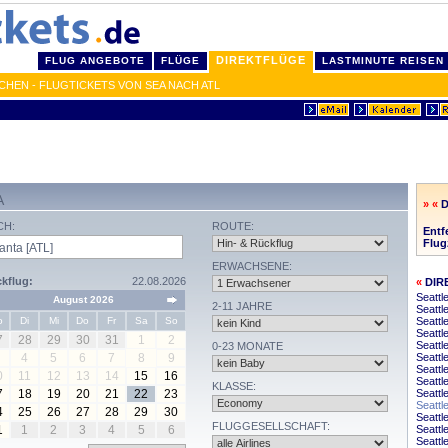
DIREKTFLÜGE
FLUG ANGEBOTE
FLÜGE
LASTMINUTE REISEN
CHEN - FLUGTICKETS VON SEA NACH ATL
A
» «
D
CH:
ROUTE:
Entf
Flug
ERWACHSENE:
kflug:
22.08.2026
«
DIR
Seattl
August 2026
2-11 JAHRE
Seattle
o
Di
Mi
Do
Fr
Sa
So
Seattl
Seattl
7
28
29
30
31
1
2
Seattl
0-23 MONATE
4
5
6
7
8
9
Seattl
Seattl
0
11
12
13
14
15
16
Seattl
KLASSE:
7
18
19
20
21
22
23
Seattl
Seattl
4
25
26
27
28
29
30
Seattl
FLUGGESELLSCHAFT:
1
1
2
3
4
5
6
Seattl
Seattl