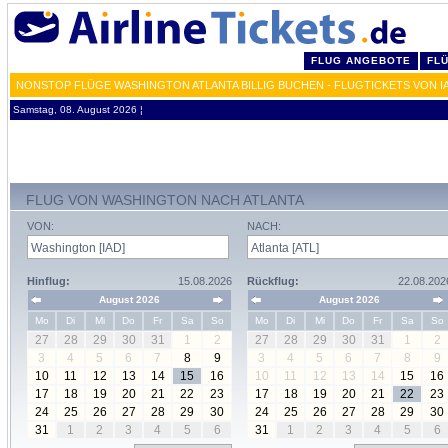
FLUG ANGEBOTE
FL
NONSTOP FLÜGE WASHINGTON ATLANTA BILLIG BUCHEN - FLUGTICKETS VON I
Samstag, 08. August 2026 ¦
FLUG VON WASHINGTON NACH ATLANTA
VON:
NACH:
Hinflug:
15.08.2026
Rückflug:
22.08.202
August 2026
August 2026
Mo
Di
Mi
Do
Fr
Sa
So
Mo
Di
Mi
Do
Fr
Sa
So
27
28
29
30
31
1
2
27
28
29
30
31
1
2
3
4
5
6
7
8
9
3
4
5
6
7
8
9
10
11
12
13
14
15
16
10
11
12
13
14
15
16
17
18
19
20
21
22
23
17
18
19
20
21
22
23
24
25
26
27
28
29
30
24
25
26
27
28
29
30
31
1
2
3
4
5
6
31
1
2
3
4
5
6