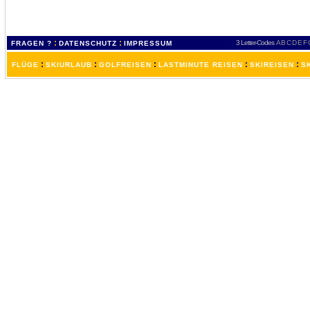
:
:
3 Letter-Codes
A
B
C
D
E
F
FRAGEN ?
DATENSCHUTZ
IMPRESSUM
:
:
:
:
:
FLÜGE
SKIURLAUB
GOLFREISEN
LASTMINUTE REISEN
SKIREISEN
S