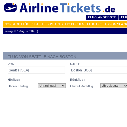
FLUG ANGEBOTE
FL
NONSTOP FLÜGE SEATTLE BOSTON BILLIG BUCHEN - FLUGTICKETS VON SEA N
Freitag, 07. August 2026 ¦
FLUG VON SEATTLE NACH BOSTON
VON:
NACH:
Hinflug:
Rückflug:
Uhrzeit Hinflug
Uhrzeit Rückflug