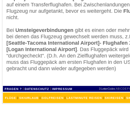
auf einem Transferflughafen. Bei Zwischenlandungen 
Flugzeug nur aufgetankt, bevor es weitergeht. Die
Fl
nicht.
Bei
Umsteigeverbindungen
gibt es einen oder meh
bei denen das Flugzeug gewechselt werden muss, z
[Seattle-Tacoma International Airport]- Flughafen
[Logan International Airport]
. Das Fluggepäck wird
"durchgecheckt". (D.h. An den Zielflughafen weiterge
muss das Fluggepäck am ersten Flughafen in den USA
gebracht und dann wieder aufgegeben werden)
:
:
3 Letter-Codes
A
B
C
D
E
F
FRAGEN ?
DATENSCHUTZ
IMPRESSUM
:
:
:
:
:
FLÜGE
SKIURLAUB
GOLFREISEN
LASTMINUTE REISEN
SKIREISEN
S