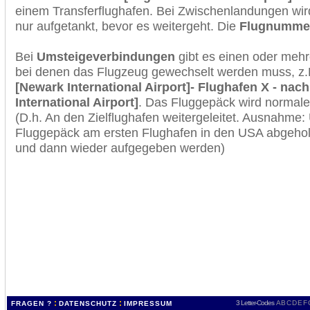
einem Transferflughafen. Bei Zwischenlandungen wir
nur aufgetankt, bevor es weitergeht. Die
Flugnumme
Bei
Umsteigeverbindungen
gibt es einen oder meh
bei denen das Flugzeug gewechselt werden muss, z
[Newark International Airport]- Flughafen X - na
International Airport]
. Das Fluggepäck wird normale
(D.h. An den Zielflughafen weitergeleitet. Ausnahme
Fluggepäck am ersten Flughafen in den USA abgeholt
und dann wieder aufgegeben werden)
:
:
3 Letter-Codes
A
B
C
D
E
F
FRAGEN ?
DATENSCHUTZ
IMPRESSUM