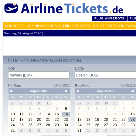
FLUG ANGEBOTE
FL
NONSTOP FLÜGE NEWARK BOSTON BILLIG BUCHEN - FLUGTICKETS VON EWR 
Sonntag, 09. August 2026 ¦
FLUG VON NEWARK NACH BOSTON
VON:
NACH:
Hinflug:
16.08.2026
Rückflug:
23.08.202
August 2026
August 2026
Mo
Di
Mi
Do
Fr
Sa
So
Mo
Di
Mi
Do
Fr
Sa
So
27
28
29
30
31
1
2
27
28
29
30
31
1
2
3
4
5
6
7
8
9
3
4
5
6
7
8
9
10
11
12
13
14
15
16
10
11
12
13
14
15
16
17
18
19
20
21
22
23
17
18
19
20
21
22
23
24
25
26
27
28
29
30
24
25
26
27
28
29
30
31
1
2
3
4
5
6
31
1
2
3
4
5
6