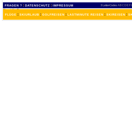
:
:
3 Letter-Codes
A
B
C
D
E
F
FRAGEN ?
DATENSCHUTZ
IMPRESSUM
:
:
:
:
:
FLÜGE
SKIURLAUB
GOLFREISEN
LASTMINUTE REISEN
SKIREISEN
S