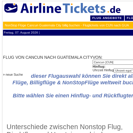
FLUG ANGEBOTE
FL
NonStop Flüge Cancun Guatemala City billig buchen - Flugtickets von CUN nach GUA
Freitag, 07. August 2026 ¦
FLUG VON CANCUN NACH GUATEMALA CITY
VON:
Hinflug:
Uhrzeit Hinflug
»
neue Suche
dieser Flugauswahl können Sie direkt al
Flüge, Billigflüge & NonStopFlüge weltweit buc
Bitte wählen Sie einen Hinflug- und Rückflugte
Unterschiede zwischen Nonstop Flug,