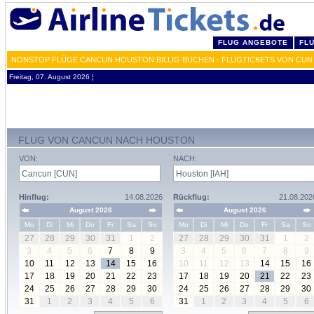
FLUG ANGEBOTE
FL
NONSTOP FLÜGE CANCUN HOUSTON BILLIG BUCHEN - FLUGTICKETS VON CUN 
Freitag, 07. August 2026 ¦
FLUG VON CANCUN NACH HOUSTON
VON:
NACH:
Hinflug:
14.08.2026
Rückflug:
21.08.202
August 2026
August 2026
Mo
Di
Mi
Do
Fr
Sa
So
Mo
Di
Mi
Do
Fr
Sa
So
27
28
29
30
31
1
2
27
28
29
30
31
1
2
3
4
5
6
7
8
9
3
4
5
6
7
8
9
10
11
12
13
14
15
16
10
11
12
13
14
15
16
17
18
19
20
21
22
23
17
18
19
20
21
22
23
24
25
26
27
28
29
30
24
25
26
27
28
29
30
31
1
2
3
4
5
6
31
1
2
3
4
5
6