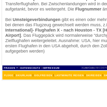
Transferflughafen. Bei Zwischenlandungen wird in de
aufgetankt, bevor es weitergeht. Die
Flugnummer
änd
Bei
Umsteigeverbindungen
gibt es einen oder meh
bei denen das Flugzeug gewechselt werden muss, z
International]- Flughafen X - nach Houston - TX [
Airport]
. Das Fluggepäck wird normalerweise "durchg
Zielflughafen weitergeleitet. Ausnahme: USA, hier 
ersten Flughafen in den USA abgeholt, durch den Zol
aufgegeben werden)
:
:
3 Letter-Codes
A
B
C
D
E
F
FRAGEN ?
DATENSCHUTZ
IMPRESSUM
:
:
:
:
:
FLÜGE
SKIURLAUB
GOLFREISEN
LASTMINUTE REISEN
SKIREISEN
S