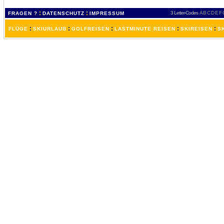
:
:
3 Letter-Codes
A
B
C
D
E
F
FRAGEN ?
DATENSCHUTZ
IMPRESSUM
:
:
:
:
:
FLÜGE
SKIURLAUB
GOLFREISEN
LASTMINUTE REISEN
SKIREISEN
S