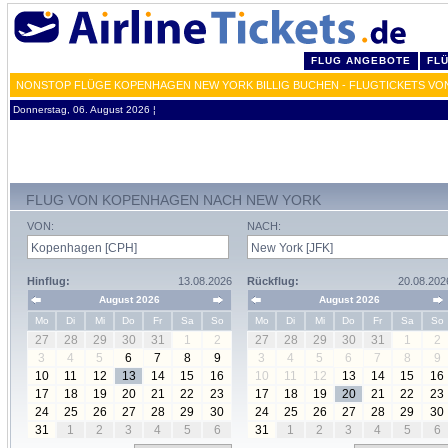
FLUG ANGEBOTE
FL
NONSTOP FLÜGE KOPENHAGEN NEW YORK BILLIG BUCHEN - FLUGTICKETS VO
Donnerstag, 06. August 2026 ¦
FLUG VON KOPENHAGEN NACH NEW YORK
VON:
NACH:
Hinflug:
13.08.2026
Rückflug:
20.08.202
August 2026
August 2026
Mo
Di
Mi
Do
Fr
Sa
So
Mo
Di
Mi
Do
Fr
Sa
So
27
28
29
30
31
1
2
27
28
29
30
31
1
2
3
4
5
6
7
8
9
3
4
5
6
7
8
9
10
11
12
13
14
15
16
10
11
12
13
14
15
16
17
18
19
20
21
22
23
17
18
19
20
21
22
23
24
25
26
27
28
29
30
24
25
26
27
28
29
30
31
1
2
3
4
5
6
31
1
2
3
4
5
6