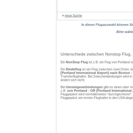
»
neue Suche
In dieser Flugauswahl können Sie
Bitte wähl
Unterschiede zwischen Nonstop Flug, 
Ein
NonStop Flug
ist z.B. ein Flug von Portland
Ein
Direktflug
ist ein Flug zwischen zwei Orten, b
[Portland International Airport] nach Boston -
Transferflughafen. Bei Zwischenlandungen wird in
ändert sich nicht.
Bei
Umsteigeverbindungen
gibt es einen oder 
z.B.
von Portland - OR [Portland International 
Fluggepäck wird normalerweise "durchgecheckt". (
Fluggepäck am ersten Flughafen in den USA abgeh