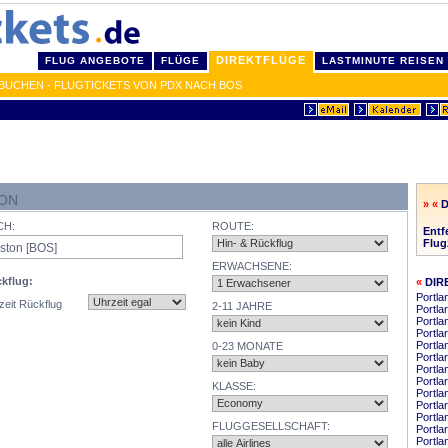
DIREKTFLÜGE
FLUG ANGEBOTE
FLÜGE
LASTMINUTE REISEN
BUCHEN - FLUGTICKETS VON PDX NACH BOS
TON
» «
CH:
ROUTE:
Entf
Flug
ERWACHSENE:
kflug:
«
DIR
Portla
zeit Rückflug
2-11 JAHRE
Portl
Portla
Portla
Portla
0-23 MONATE
Portla
Portla
Portla
KLASSE:
Portla
Portla
Portla
FLUGGESELLSCHAFT:
Portla
Portla