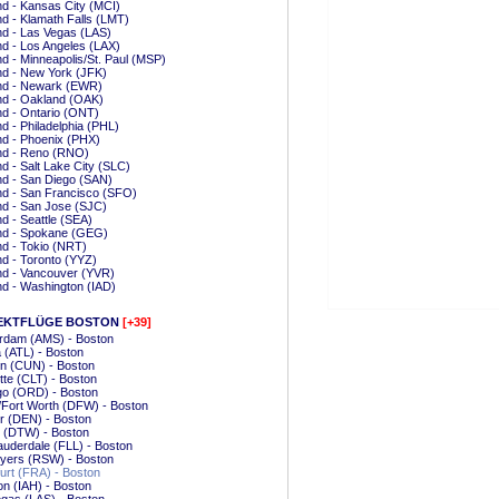
nd - Kansas City (MCI)
nd - Klamath Falls (LMT)
nd - Las Vegas (LAS)
nd - Los Angeles (LAX)
nd - Minneapolis/St. Paul (MSP)
nd - New York (JFK)
and - Newark (EWR)
nd - Oakland (OAK)
nd - Ontario (ONT)
nd - Philadelphia (PHL)
nd - Phoenix (PHX)
nd - Reno (RNO)
nd - Salt Lake City (SLC)
nd - San Diego (SAN)
nd - San Francisco (SFO)
nd - San Jose (SJC)
nd - Seattle (SEA)
and - Spokane (GEG)
nd - Tokio (NRT)
nd - Toronto (YYZ)
nd - Vancouver (YVR)
nd - Washington (IAD)
EKTFLÜGE BOSTON
[+39]
rdam (AMS) - Boston
a (ATL) - Boston
n (CUN) - Boston
tte (CLT) - Boston
go (ORD) - Boston
/Fort Worth (DFW) - Boston
r (DEN) - Boston
t (DTW) - Boston
auderdale (FLL) - Boston
Myers (RSW) - Boston
urt (FRA) - Boston
n (IAH) - Boston