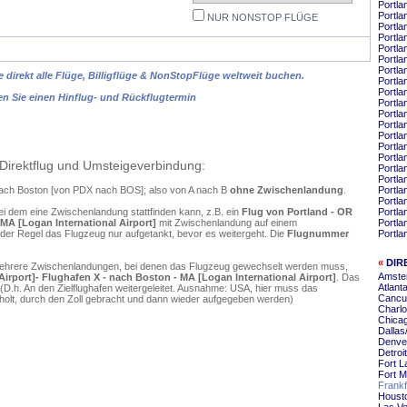
Portla
Portla
NUR NONSTOP FLÜGE
Portla
Portla
Portla
Portla
Portl
 direkt alle Flüge, Billigflüge & NonStopFlüge weltweit buchen.
Portla
Portla
en Sie einen Hinflug- und Rückflugtermin
Portla
Portla
Portla
Portla
Portla
Portla
Direktflug und Umsteigeverbindung:
Portla
Portla
 nach Boston [von PDX nach BOS]; also von A nach B
ohne Zwischenlandung
.
Portl
Portla
ei dem eine Zwischenlandung stattfinden kann, z.B. ein
Flug von Portland - OR
Portla
 MA [Logan International Airport]
mit Zwischenlandung auf einem
Portla
 der Regel das Flugzeug nur aufgetankt, bevor es weitergeht. Die
Flugnummer
Portla
«
DIR
mehrere Zwischenlandungen, bei denen das Flugzeug gewechselt werden muss,
Amste
Airport]- Flughafen X - nach Boston - MA [Logan International Airport]
. Das
Atlant
D.h. An den Zielflughafen weitergeleitet. Ausnahme: USA, hier muss das
Cancu
olt, durch den Zoll gebracht und dann wieder aufgegeben werden)
Charlo
Chica
Dallas
Denve
Detroi
Fort L
Fort 
Frankf
Housto