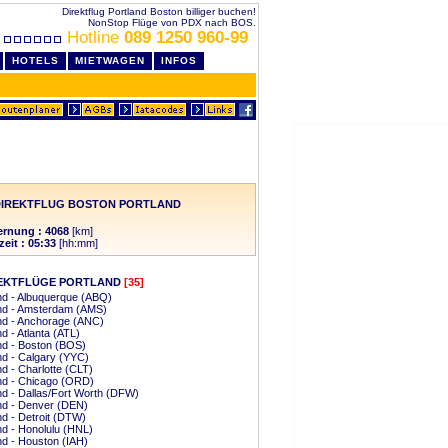
Direktflug Portland Boston billiger buchen!
NonStop Flüge von PDX nach BOS.
Hotline
089 1250 960-99
HOTELS
MIETWAGEN
INFOS
DIREKTFLUG BOSTON PORTLAND
ernung : 4068
[km]
zeit : 05:33
[hh:mm]
EKTFLÜGE PORTLAND
[35]
nd - Albuquerque (ABQ)
and - Amsterdam (AMS)
nd - Anchorage (ANC)
nd - Atlanta (ATL)
nd - Boston (BOS)
nd - Calgary (YYC)
nd - Charlotte (CLT)
nd - Chicago (ORD)
nd - Dallas/Fort Worth (DFW)
nd - Denver (DEN)
nd - Detroit (DTW)
nd - Honolulu (HNL)
nd - Houston (IAH)