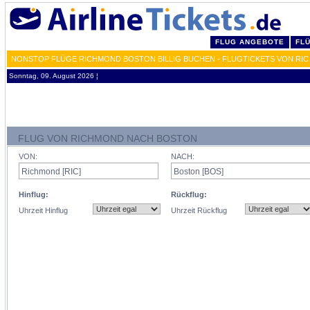
FLUG ANGEBOTE
FL
NONSTOP FLÜGE RICHMOND BOSTON BILLIG BUCHEN - FLUGTICKETS VON RIC
Sonntag, 09. August 2026 ¦
FLUG VON RICHMOND NACH BOSTON
VON:
NACH:
Hinflug:
Rückflug:
Uhrzeit Hinflug
Uhrzeit Rückflug