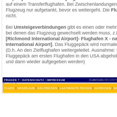
auf einem Transferflughafen. Bei Zwischenlandungen 
Flugzeug nur aufgetankt, bevor es weitergeht. Die
Fl
nicht.
Bei
Umsteigeverbindungen
gibt es einen oder meh
bei denen das Flugzeug gewechselt werden muss, z
[Richmond International Airport]- Flughafen X - 
International Airport]
. Das Fluggepäck wird normale
(D.h. An den Zielflughafen weitergeleitet. Ausnahme
Fluggepäck am ersten Flughafen in den USA abgeholt
und dann wieder aufgegeben werden)
:
:
3 Letter-Codes
A
B
C
D
E
F
FRAGEN ?
DATENSCHUTZ
IMPRESSUM
:
:
:
:
:
FLÜGE
SKIURLAUB
GOLFREISEN
LASTMINUTE REISEN
SKIREISEN
S