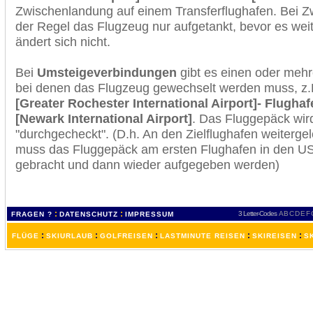
Zwischenlandung auf einem Transferflughafen. Bei Z
der Regel das Flugzeug nur aufgetankt, bevor es wei
ändert sich nicht.
Bei
Umsteigeverbindungen
gibt es einen oder meh
bei denen das Flugzeug gewechselt werden muss, z
[Greater Rochester International Airport]- Flugha
[Newark International Airport]
. Das Fluggepäck wir
"durchgecheckt". (D.h. An den Zielflughafen weiterge
muss das Fluggepäck am ersten Flughafen in den USA
gebracht und dann wieder aufgegeben werden)
:
:
3 Letter-Codes
A
B
C
D
E
F
FRAGEN ?
DATENSCHUTZ
IMPRESSUM
:
:
:
:
:
FLÜGE
SKIURLAUB
GOLFREISEN
LASTMINUTE REISEN
SKIREISEN
S