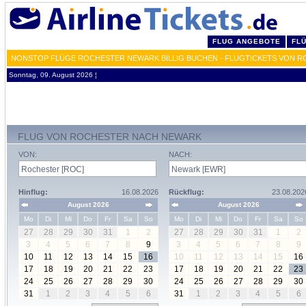
FLUG ANGEBOTE
FL
NONSTOP FLÜGE ROCHESTER NEWARK BILLIG BUCHEN - FLUGTICKETS VON R
Sonntag, 09. August 2026 ¦
FLUG VON ROCHESTER NACH NEWARK
VON:
NACH:
Hinflug:
16.08.2026
Rückflug:
23.08.202
August 2026
August 2026
Mo
Di
Mi
Do
Fr
Sa
So
Mo
Di
Mi
Do
Fr
Sa
So
27
28
29
30
31
1
2
27
28
29
30
31
1
2
3
4
5
6
7
8
9
3
4
5
6
7
8
9
10
11
12
13
14
15
16
10
11
12
13
14
15
16
17
18
19
20
21
22
23
17
18
19
20
21
22
23
24
25
26
27
28
29
30
24
25
26
27
28
29
30
31
1
2
3
4
5
6
31
1
2
3
4
5
6