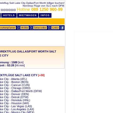
rektflug Salt Lake City Dallas/Fort Worth billiger buchen!
NonStop Flüge von SLC nach DFW.
Hotline
089 1250 960-99
HOTELS
MIETWAGEN
INFOS
IREKTFLUG DALLAS/FORT WORTH SALT
E CITY
ernung : 1588
[km]
zeit : 02:28
[hh:mm]
EKTFLÜGE SALT LAKE CITY
[+30]
ake City - Atlanta (ATL)
ake City - Boston (BOS)
ake City - Cancun (CUN)
ake City - Chicago (ORD)
ake City - Dallas/Fort Worth (DFW)
ake City - Denver (DEN)
ake City - Detroit (DTW)
ake City - Honolulu (HNL)
ake City - Houston (IAH)
ake City - Las Vegas (LAS)
ake City - Los Angeles (LAX)
ake City - Mexico City (MEX)