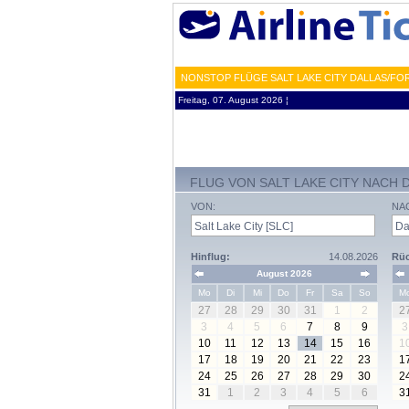
NONSTOP FLÜGE SALT LAKE CITY DALLAS/FO
Freitag, 07. August 2026 ¦
FLUG VON SALT LAKE CITY NACH
VON:
NA
Hinflug:
14.08.2026
Rüc
August 2026
Mo
Di
Mi
Do
Fr
Sa
So
M
27
28
29
30
31
1
2
2
3
4
5
6
7
8
9
3
10
11
12
13
14
15
16
1
17
18
19
20
21
22
23
1
24
25
26
27
28
29
30
2
31
1
2
3
4
5
6
3