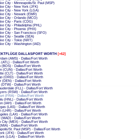
ake City - Minneapolis/St. Paul (MSP)
ake City - New York (JFK)
ake City - New York (LGA)
ake City - Newark (EWR)
ake City - Orlando (MCO)
ake City - Paris (CDG)
ake City - Philadelphia (PHL)
ake City - Phoenix (PHX)
ake City - San Francisco (SFO)
ake City - Seattle (SEA)
ake City - Tokio (NRT)
ake City - Washington (IAD)
EKTFLÜGE DALLAS/FORT WORTH
[+62]
dam (AMS) - Dallas/Fort Worth
a (ATL) - Dallas/Fort Worth
 (BOS) - Dallas/Fort Worth
 (CUN) - Dallas/Fort Worth
tte (CLT) - Dallas/Fort Worth
o (ORD) - Dallas/Fort Worth
 (DEN) - Dallas/Fort Worth
t (DTW) - Dallas/Fort Worth
auderdale (FLL) - Dallas/Fort Worth
yers (RSW) - Dallas/Fort Worth
urt (FRA) - Dallas/Fort Worth
lu (HNL) - Dallas/Fort Worth
n (IAH) - Dallas/Fort Worth
gas (LAS) - Dallas/Fort Worth
 (LHR) - Dallas/Fort Worth
geles (LAX) - Dallas/Fort Worth
 (MAD) - Dallas/Fort Worth
 City (MEX) - Dallas/Fort Worth
(MIA) - Dallas/Fort Worth
polis/St. Paul (MSP) - Dallas/Fort Worth
rk (JFK) - Dallas/Fort Worth
rk (LGA) - Dallas/Fort Worth