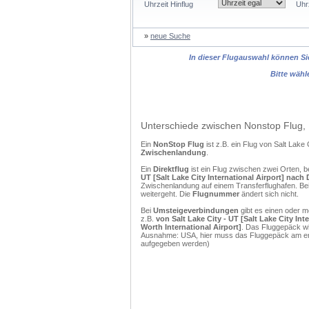
Uhrzeit Hinflug
Uhr
»
neue Suche
In dieser Flugauswahl können Sie
Bitte wähl
Unterschiede zwischen Nonstop Flug, 
Ein
NonStop Flug
ist z.B. ein Flug von Salt Lak
Zwischenlandung
.
Ein
Direktflug
ist ein Flug zwischen zwei Orten, b
UT [Salt Lake City International Airport] nach 
Zwischenlandung auf einem Transferflughafen. Bei
weitergeht. Die
Flugnummer
ändert sich nicht.
Bei
Umsteigeverbindungen
gibt es einen oder 
z.B.
von Salt Lake City - UT [Salt Lake City Int
Worth International Airport]
. Das Fluggepäck wi
Ausnahme: USA, hier muss das Fluggepäck am erst
aufgegeben werden)