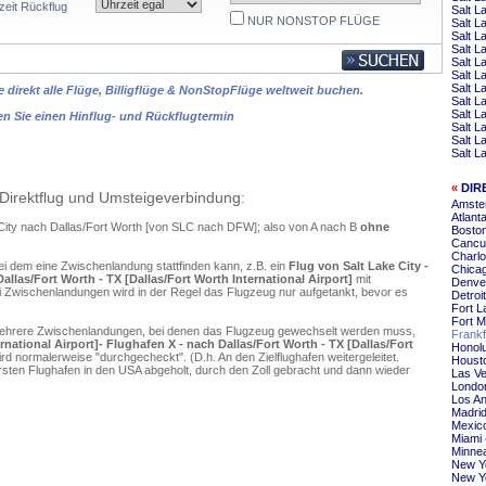
zeit Rückflug
Salt L
NUR NONSTOP FLÜGE
Salt L
Salt L
Salt L
Salt L
Salt L
Salt L
 direkt alle Flüge, Billigflüge & NonStopFlüge weltweit buchen.
Salt L
Salt L
en Sie einen Hinflug- und Rückflugtermin
Salt L
Salt L
Salt L
«
DIR
Direktflug und Umsteigeverbindung:
Amster
Atlant
e City nach Dallas/Fort Worth [von SLC nach DFW]; also von A nach B
ohne
Boston
Cancun
Charlo
ei dem eine Zwischenlandung stattfinden kann, z.B. ein
Flug von Salt Lake City -
Chicag
Dallas/Fort Worth - TX [Dallas/Fort Worth International Airport]
mit
Denver
 Zwischenlandungen wird in der Regel das Flugzeug nur aufgetankt, bevor es
Detroi
Fort L
Fort M
mehrere Zwischenlandungen, bei denen das Flugzeug gewechselt werden muss,
Frankf
ernational Airport]- Flughafen X - nach Dallas/Fort Worth - TX [Dallas/Fort
Honolu
rd normalerweise "durchgecheckt". (D.h. An den Zielflughafen weitergeleitet.
Housto
en Flughafen in den USA abgeholt, durch den Zoll gebracht und dann wieder
Las Ve
London
Los An
Madrid
Mexico
Miami 
Minnea
New Yo
New Yo