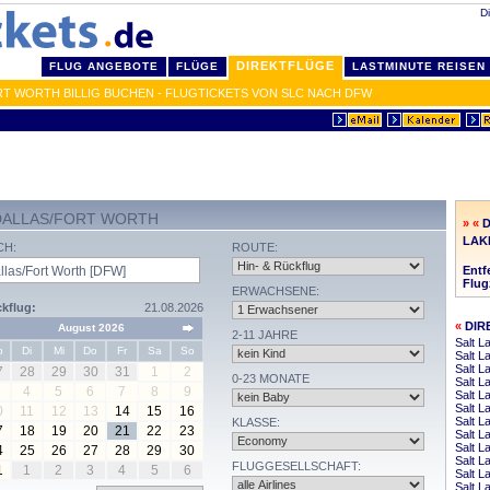
Di
DIREKTFLÜGE
FLUG ANGEBOTE
FLÜGE
LASTMINUTE REISEN
RT WORTH BILLIG BUCHEN - FLUGTICKETS VON SLC NACH DFW
 DALLAS/FORT WORTH
» «
D
LAK
CH:
ROUTE:
Entf
Flug
ERWACHSENE:
kflug:
21.08.2026
«
DIR
August 2026
2-11 JAHRE
Salt L
o
Di
Mi
Do
Fr
Sa
So
Salt L
Salt L
7
28
29
30
31
1
2
0-23 MONATE
Salt L
4
5
6
7
8
9
Salt L
Salt L
0
11
12
13
14
15
16
Salt L
KLASSE:
7
18
19
20
21
22
23
Salt L
Salt L
4
25
26
27
28
29
30
Salt L
FLUGGESELLSCHAFT:
1
1
2
3
4
5
6
Salt L
Salt L