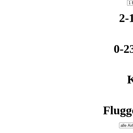
2-
0-2
K
Flugge