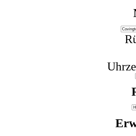
Rü
Uhrze
Erw