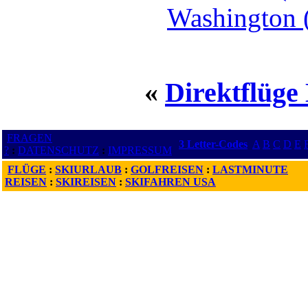
Washington 
«
Direktflüge
FRAGEN
3 Letter-Codes
A
B
C
D
E
?
:
DATENSCHUTZ
:
IMPRESSUM
FLÜGE
:
SKIURLAUB
:
GOLFREISEN
:
LASTMINUTE
REISEN
:
SKIREISEN
:
SKIFAHREN USA