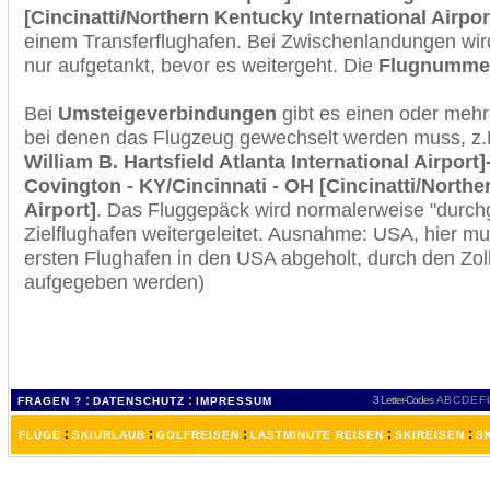
[Cincinatti/Northern Kentucky International Airpor
einem Transferflughafen. Bei Zwischenlandungen wir
nur aufgetankt, bevor es weitergeht. Die
Flugnumme
Bei
Umsteigeverbindungen
gibt es einen oder meh
bei denen das Flugzeug gewechselt werden muss, z
William B. Hartsfield Atlanta International Airport
Covington - KY/Cincinnati - OH [Cincinatti/Northe
Airport]
. Das Fluggepäck wird normalerweise "durchg
Zielflughafen weitergeleitet. Ausnahme: USA, hier 
ersten Flughafen in den USA abgeholt, durch den Zol
aufgegeben werden)
:
:
3 Letter-Codes
A
B
C
D
E
F
FRAGEN ?
DATENSCHUTZ
IMPRESSUM
:
:
:
:
:
FLÜGE
SKIURLAUB
GOLFREISEN
LASTMINUTE REISEN
SKIREISEN
S