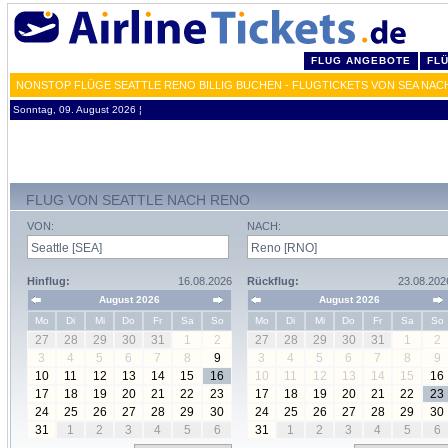
FLUG ANGEBOTE
FL
NONSTOP FLÜGE SEATTLE RENO BILLIG BUCHEN - FLUGTICKETS VON SEA NAC
Sonntag, 09. August 2026 ¦
FLUG VON SEATTLE NACH RENO
VON:
NACH:
Hinflug:
16.08.2026
Rückflug:
23.08.202
August 2026
August 2026
Mo
Di
Mi
Do
Fr
Sa
So
Mo
Di
Mi
Do
Fr
Sa
So
27
28
29
30
31
1
2
27
28
29
30
31
1
2
3
4
5
6
7
8
9
3
4
5
6
7
8
9
10
11
12
13
14
15
16
10
11
12
13
14
15
16
17
18
19
20
21
22
23
17
18
19
20
21
22
23
24
25
26
27
28
29
30
24
25
26
27
28
29
30
31
1
2
3
4
5
6
31
1
2
3
4
5
6