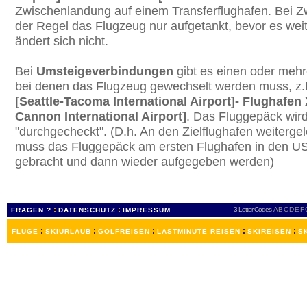
Zwischenlandung auf einem Transferflughafen. Bei Z
der Regel das Flugzeug nur aufgetankt, bevor es wei
ändert sich nicht.
Bei
Umsteigeverbindungen
gibt es einen oder meh
bei denen das Flugzeug gewechselt werden muss, z
[Seattle-Tacoma International Airport]- Flughafen
Cannon International Airport]
. Das Fluggepäck wir
"durchgecheckt". (D.h. An den Zielflughafen weiterge
muss das Fluggepäck am ersten Flughafen in den USA
gebracht und dann wieder aufgegeben werden)
:
:
3 Letter-Codes
A
B
C
D
E
F
FRAGEN ?
DATENSCHUTZ
IMPRESSUM
:
:
:
:
:
FLÜGE
SKIURLAUB
GOLFREISEN
LASTMINUTE REISEN
SKIREISEN
S