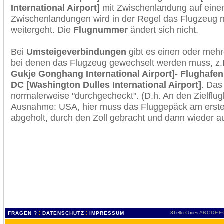
International Airport]
mit Zwischenlandung auf einem
Zwischenlandungen wird in der Regel das Flugzeug n
weitergeht. Die
Flugnummer
ändert sich nicht.
Bei
Umsteigeverbindungen
gibt es einen oder meh
bei denen das Flugzeug gewechselt werden muss, z
Gukje Gonghang International Airport]- Flughafen
DC [Washington Dulles International Airport]
. Das
normalerweise "durchgecheckt". (D.h. An den Zielflugh
Ausnahme: USA, hier muss das Fluggepäck am erste
abgeholt, durch den Zoll gebracht und dann wieder 
:
:
3 Letter-Codes
A
B
C
D
E
F
FRAGEN ?
DATENSCHUTZ
IMPRESSUM