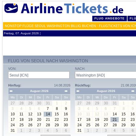
FLUG ANGEBOTE
FL
NONSTOP FLÜGE SEOUL WASHINGTON BILLIG BUCHEN - FLUGTICKETS VON ICN
Freitag, 07. August 2026 ¦
FLUG VON SEOUL NACH WASHINGTON
VON:
NACH:
Hinflug:
14.08.2026
Rückflug:
21.08.202
August 2026
August 2026
Mo
Di
Mi
Do
Fr
Sa
So
Mo
Di
Mi
Do
Fr
Sa
So
27
28
29
30
31
1
2
27
28
29
30
31
1
2
3
4
5
6
7
8
9
3
4
5
6
7
8
9
10
11
12
13
14
15
16
10
11
12
13
14
15
16
17
18
19
20
21
22
23
17
18
19
20
21
22
23
24
25
26
27
28
29
30
24
25
26
27
28
29
30
31
1
2
3
4
5
6
31
1
2
3
4
5
6