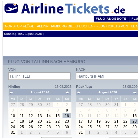
FLUG ANGEBOTE
FL
NONSTOP FLÜGE TALLINN HAMBURG BILLIG BUCHEN - FLUGTICKETS VON TLL 
Sonntag, 09. August 2026 ¦
FLUG VON TALLINN NACH HAMBURG
VON:
NACH:
Hinflug:
16.08.2026
Rückflug:
23.08.202
August 2026
August 2026
Mo
Di
Mi
Do
Fr
Sa
So
Mo
Di
Mi
Do
Fr
Sa
So
27
28
29
30
31
1
2
27
28
29
30
31
1
2
3
4
5
6
7
8
9
3
4
5
6
7
8
9
10
11
12
13
14
15
16
10
11
12
13
14
15
16
17
18
19
20
21
22
23
17
18
19
20
21
22
23
24
25
26
27
28
29
30
24
25
26
27
28
29
30
31
1
2
3
4
5
6
31
1
2
3
4
5
6