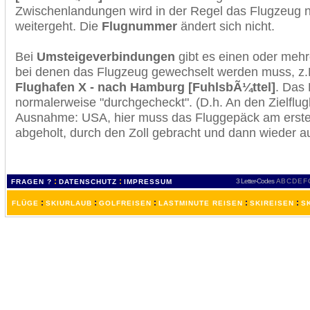
Zwischenlandungen wird in der Regel das Flugzeug n
weitergeht. Die
Flugnummer
ändert sich nicht.
Bei
Umsteigeverbindungen
gibt es einen oder meh
bei denen das Flugzeug gewechselt werden muss, z
Flughafen X - nach Hamburg [FuhlsbÃ¼ttel]
. Das
normalerweise "durchgecheckt". (D.h. An den Zielflugh
Ausnahme: USA, hier muss das Fluggepäck am erste
abgeholt, durch den Zoll gebracht und dann wieder 
:
:
3 Letter-Codes
A
B
C
D
E
F
FRAGEN ?
DATENSCHUTZ
IMPRESSUM
:
:
:
:
:
FLÜGE
SKIURLAUB
GOLFREISEN
LASTMINUTE REISEN
SKIREISEN
S