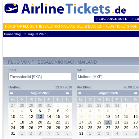
FLUG ANGEBOTE
FL
NONSTOP FLÜGE THESSALONIKI MAILAND BILLIG BUCHEN - FLUGTICKETS VON
Donnerstag, 06. August 2026 ¦
FLUG VON THESSALONIKI NACH MAILAND
VON:
NACH:
Hinflug:
13.08.2026
Rückflug:
20.08.202
August 2026
August 2026
Mo
Di
Mi
Do
Fr
Sa
So
Mo
Di
Mi
Do
Fr
Sa
So
27
28
29
30
31
1
2
27
28
29
30
31
1
2
3
4
5
6
7
8
9
3
4
5
6
7
8
9
10
11
12
13
14
15
16
10
11
12
13
14
15
16
17
18
19
20
21
22
23
17
18
19
20
21
22
23
24
25
26
27
28
29
30
24
25
26
27
28
29
30
31
1
2
3
4
5
6
31
1
2
3
4
5
6