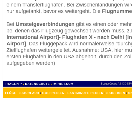
einem Transferflughafen. Bei Zwischenlandungen wir
nur aufgetankt, bevor es weitergeht. Die
Flugnumme
Bei
Umsteigeverbindungen
gibt es einen oder meh
bei denen das Flugzeug gewechselt werden muss, z
International Airport]- Flughafen X - nach Delhi [I
Airport]
. Das Fluggepäck wird normalerweise "durchg
Zielflughafen weitergeleitet. Ausnahme: USA, hier 
ersten Flughafen in den USA abgeholt, durch den Zol
aufgegeben werden)
:
:
3 Letter-Codes
A
B
C
D
E
F
FRAGEN ?
DATENSCHUTZ
IMPRESSUM
:
:
:
:
:
FLÜGE
SKIURLAUB
GOLFREISEN
LASTMINUTE REISEN
SKIREISEN
S