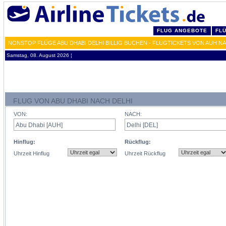
FLUG ANGEBOTE
FL
NONSTOP FLÜGE ABU DHABI DELHI BILLIG BUCHEN - FLUGTICKETS VON AUH N
Samstag, 08. August 2026 ¦
FLUG VON ABU DHABI NACH DELHI
VON:
NACH:
Hinflug:
Rückflug:
Uhrzeit Hinflug
Uhrzeit Rückflug