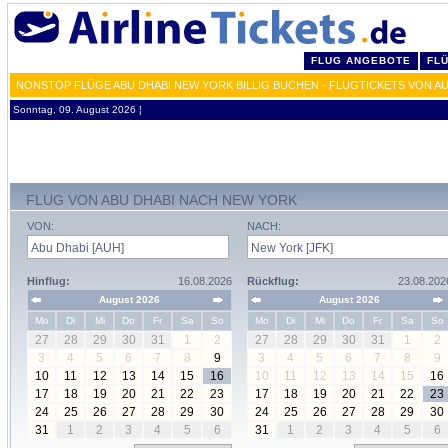
FLUG ANGEBOTE
FL
NONSTOP FLÜGE ABU DHABI NEW YORK BILLIG BUCHEN - FLUGTICKETS VON A
Sonntag, 09. August 2026 ¦
FLUG VON ABU DHABI NACH NEW YORK
VON:
NACH:
Hinflug:
16.08.2026
Rückflug:
23.08.202
August 2026
August 2026
Mo
Di
Mi
Do
Fr
Sa
So
Mo
Di
Mi
Do
Fr
Sa
So
27
28
29
30
31
1
2
27
28
29
30
31
1
2
3
4
5
6
7
8
9
3
4
5
6
7
8
9
10
11
12
13
14
15
16
10
11
12
13
14
15
16
17
18
19
20
21
22
23
17
18
19
20
21
22
23
24
25
26
27
28
29
30
24
25
26
27
28
29
30
31
1
2
3
4
5
6
31
1
2
3
4
5
6