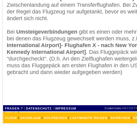
Zwischenlandung auf einem Transferflughafen. Bei Z
der Regel das Flugzeug nur aufgetankt, bevor es wei
ändert sich nicht.
Bei
Umsteigeverbindungen
gibt es einen oder meh
bei denen das Flugzeug gewechselt werden muss, z
International Airport]- Flughafen X - nach New Yor
Kennedy International Airport]
. Das Fluggepäck wi
"durchgecheckt". (D.h. An den Zielflughafen weiterge
muss das Fluggepäck am ersten Flughafen in den USA
gebracht und dann wieder aufgegeben werden)
:
:
3 Letter-Codes
A
B
C
D
E
F
FRAGEN ?
DATENSCHUTZ
IMPRESSUM
:
:
:
:
:
FLÜGE
SKIURLAUB
GOLFREISEN
LASTMINUTE REISEN
SKIREISEN
S