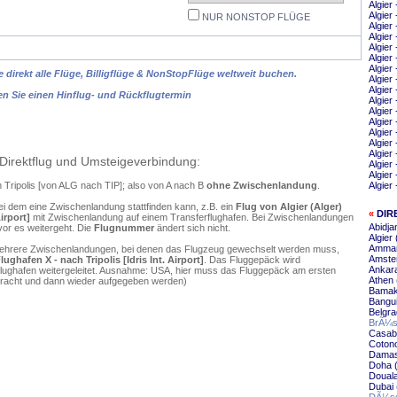
Algier
Algier 
NUR NONSTOP FLÜGE
Algier
Algier 
Algier
Algier
Algier
 direkt alle Flüge, Billigflüge & NonStopFlüge weltweit buchen.
Algier
Algier
en Sie einen Hinflug- und Rückflugtermin
Algier
Algier
Algier
Algie
Algier
Algier
Direktflug und Umsteigeverbindung:
Algier
Algier
ch Tripolis [von ALG nach TIP]; also von A nach B
ohne Zwischenlandung
.
Algier 
ei dem eine Zwischenlandung stattfinden kann, z.B. ein
Flug von Algier (Alger)
«
DIR
irport]
mit Zwischenlandung auf einem Transferflughafen. Bei Zwischenlandungen
Abidja
vor es weitergeht. Die
Flugnummer
ändert sich nicht.
Algier 
Amman
mehrere Zwischenlandungen, bei denen das Flugzeug gewechselt werden muss,
Amster
ghafen X - nach Tripolis [Idris Int. Airport]
. Das Fluggepäck wird
Ankara
flughafen weitergeleitet. Ausnahme: USA, hier muss das Fluggepäck am ersten
Athen 
ebracht und dann wieder aufgegeben werden)
Bamako
Bangui
Belgra
BrÃ¼ss
Casabl
Cotono
Damasc
Doha (
Douala
Dubai 