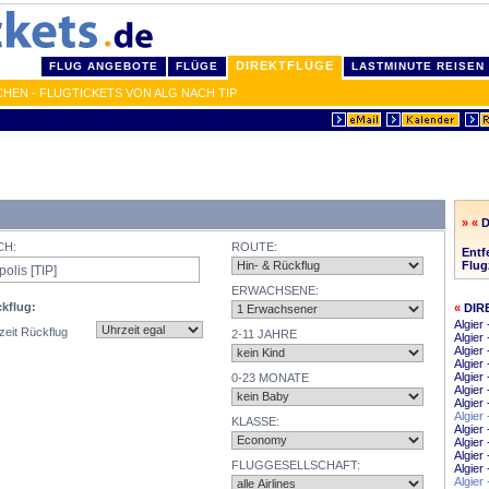
DIREKTFLÜGE
FLUG ANGEBOTE
FLÜGE
LASTMINUTE REISEN
CHEN - FLUGTICKETS VON ALG NACH TIP
» «
D
CH:
ROUTE:
Entf
Flug
ERWACHSENE:
kflug:
«
DIR
Algier
zeit Rückflug
2-11 JAHRE
Algie
Algier
Algier
Algier 
0-23 MONATE
Algier
Algier
Algier
KLASSE:
Algier
Algie
Algier
FLUGGESELLSCHAFT:
Algier
Algier