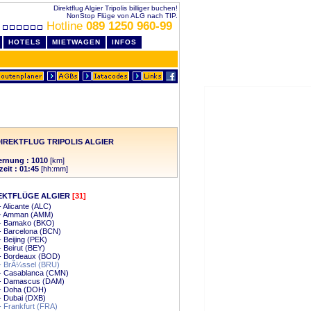
Direktflug Algier Tripolis billiger buchen!
NonStop Flüge von ALG nach TIP.
Hotline
089 1250 960-99
HOTELS
MIETWAGEN
INFOS
IREKTFLUG TRIPOLIS ALGIER
ernung : 1010
[km]
zeit : 01:45
[hh:mm]
EKTFLÜGE ALGIER
[31]
 - Alicante (ALC)
r - Amman (AMM)
 - Bamako (BKO)
 - Barcelona (BCN)
- Beijing (PEK)
 - Beirut (BEY)
 - Bordeaux (BOD)
 - BrÃ¼ssel (BRU)
 - Casablanca (CMN)
r - Damascus (DAM)
 - Doha (DOH)
 - Dubai (DXB)
 - Frankfurt (FRA)