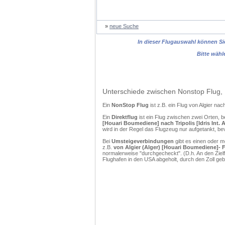
»
neue Suche
In dieser Flugauswahl können Sie
Bitte wähl
Unterschiede zwischen Nonstop Flug, 
Ein
NonStop Flug
ist z.B. ein Flug von Algier na
Ein
Direktflug
ist ein Flug zwischen zwei Orten, b
[Houari Boumediene] nach Tripolis [Idris Int. A
wird in der Regel das Flugzeug nur aufgetankt, be
Bei
Umsteigeverbindungen
gibt es einen oder 
z.B.
von Algier (Alger) [Houari Boumediene]- Flu
normalerweise "durchgecheckt". (D.h. An den Ziel
Flughafen in den USA abgeholt, durch den Zoll g