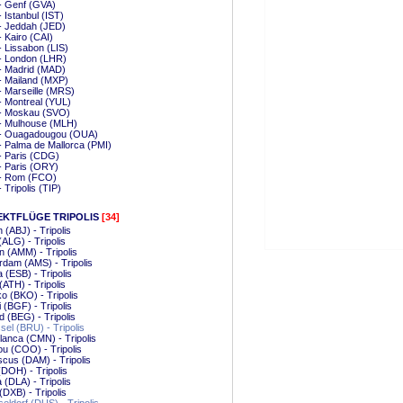
 - Genf (GVA)
- Istanbul (IST)
 - Jeddah (JED)
- Kairo (CAI)
 - Lissabon (LIS)
 - London (LHR)
 - Madrid (MAD)
 - Mailand (MXP)
 - Marseille (MRS)
 - Montreal (YUL)
 - Moskau (SVO)
 - Mulhouse (MLH)
r - Ouagadougou (OUA)
 - Palma de Mallorca (PMI)
 - Paris (CDG)
 - Paris (ORY)
 - Rom (FCO)
- Tripolis (TIP)
EKTFLÜGE TRIPOLIS
[34]
n (ABJ) - Tripolis
(ALG) - Tripolis
 (AMM) - Tripolis
dam (AMS) - Tripolis
 (ESB) - Tripolis
(ATH) - Tripolis
 (BKO) - Tripolis
 (BGF) - Tripolis
d (BEG) - Tripolis
el (BRU) - Tripolis
anca (CMN) - Tripolis
u (COO) - Tripolis
us (DAM) - Tripolis
DOH) - Tripolis
 (DLA) - Tripolis
(DXB) - Tripolis