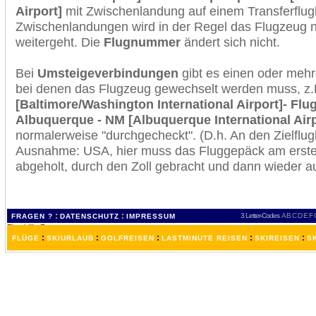
Airport]
mit Zwischenlandung auf einem Transferflug
Zwischenlandungen wird in der Regel das Flugzeug n
weitergeht. Die
Flugnummer
ändert sich nicht.
Bei
Umsteigeverbindungen
gibt es einen oder meh
bei denen das Flugzeug gewechselt werden muss, z
[Baltimore/Washington International Airport]- Flu
Albuquerque - NM [Albuquerque International Airp
normalerweise "durchgecheckt". (D.h. An den Zielflugh
Ausnahme: USA, hier muss das Fluggepäck am erste
abgeholt, durch den Zoll gebracht und dann wieder 
:
:
3 Letter-Codes
A
B
C
D
E
F
FRAGEN ?
DATENSCHUTZ
IMPRESSUM
:
:
:
:
:
FLÜGE
SKIURLAUB
GOLFREISEN
LASTMINUTE REISEN
SKIREISEN
S