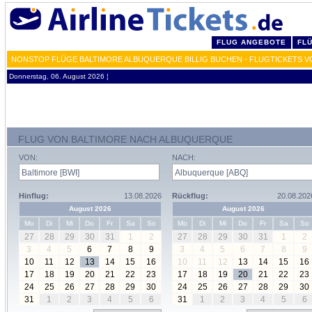
FLUG ANGEBOTE
FL
NONSTOP FLÜGE BALTIMORE ALBUQUERQUE BILLIG BUCHEN - FLUGTICKETS V
Donnerstag, 06. August 2026 ¦
FLUG VON BALTIMORE NACH ALBUQUERQUE
VON:
NACH:
Hinflug:
13.08.2026
Rückflug:
20.08.202
August 2026
August 2026
Mo
Di
Mi
Do
Fr
Sa
So
Mo
Di
Mi
Do
Fr
Sa
So
27
28
29
30
31
1
2
27
28
29
30
31
1
2
3
4
5
6
7
8
9
3
4
5
6
7
8
9
10
11
12
13
14
15
16
10
11
12
13
14
15
16
17
18
19
20
21
22
23
17
18
19
20
21
22
23
24
25
26
27
28
29
30
24
25
26
27
28
29
30
31
1
2
3
4
5
6
31
1
2
3
4
5
6