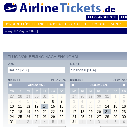
FLUG ANGEBOTE
FL
NONSTOP FLÜGE BEIJING SHANGHAI BILLIG BUCHEN - FLUGTICKETS VON PEK 
Freitag, 07. August 2026 ¦
FLUG VON BEIJING NACH SHANGHAI
VON:
NACH:
Hinflug:
14.08.2026
Rückflug:
21.08.202
August 2026
August 2026
Mo
Di
Mi
Do
Fr
Sa
So
Mo
Di
Mi
Do
Fr
Sa
So
27
28
29
30
31
1
2
27
28
29
30
31
1
2
3
4
5
6
7
8
9
3
4
5
6
7
8
9
10
11
12
13
14
15
16
10
11
12
13
14
15
16
17
18
19
20
21
22
23
17
18
19
20
21
22
23
24
25
26
27
28
29
30
24
25
26
27
28
29
30
31
1
2
3
4
5
6
31
1
2
3
4
5
6