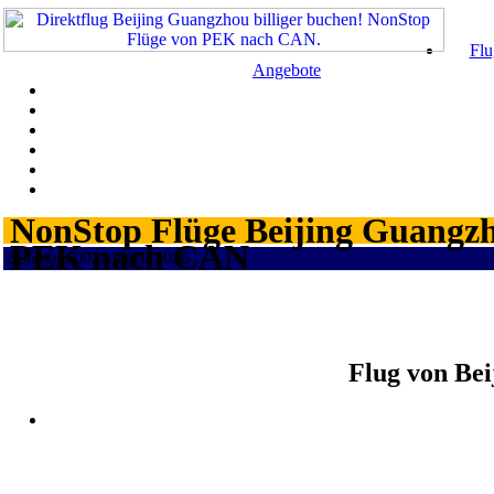
Flu
Angebote
NonStop Flüge Beijing Guangzho
PEK nach CAN
Sonntag, 09. August 2026 ¦
Flug von Be