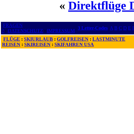
«
Direktflüge 
FRAGEN
3 Letter-Codes
A
B
C
D
E
?
:
DATENSCHUTZ
:
IMPRESSUM
FLÜGE
:
SKIURLAUB
:
GOLFREISEN
:
LASTMINUTE
REISEN
:
SKIREISEN
:
SKIFAHREN USA