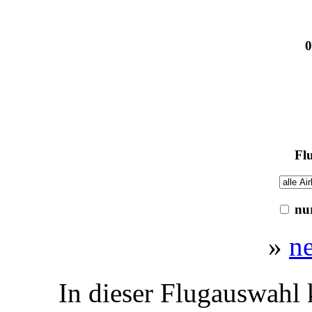
0
Flu
nur
»
n
In dieser Flugauswahl 