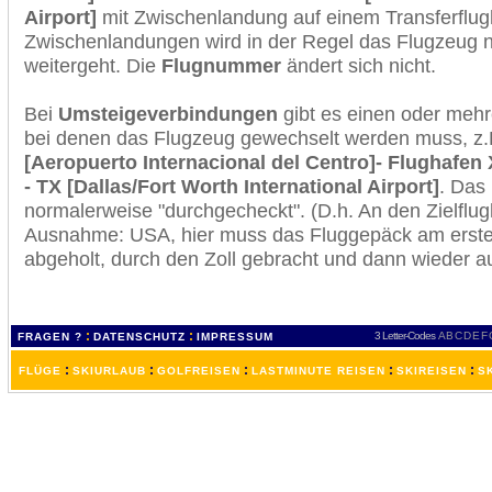
Airport]
mit Zwischenlandung auf einem Transferflug
Zwischenlandungen wird in der Regel das Flugzeug n
weitergeht. Die
Flugnummer
ändert sich nicht.
Bei
Umsteigeverbindungen
gibt es einen oder meh
bei denen das Flugzeug gewechselt werden muss, z
[Aeropuerto Internacional del Centro]- Flughafen 
- TX [Dallas/Fort Worth International Airport]
. Das
normalerweise "durchgecheckt". (D.h. An den Zielflugh
Ausnahme: USA, hier muss das Fluggepäck am erste
abgeholt, durch den Zoll gebracht und dann wieder 
:
:
3 Letter-Codes
A
B
C
D
E
F
FRAGEN ?
DATENSCHUTZ
IMPRESSUM
:
:
:
:
:
FLÜGE
SKIURLAUB
GOLFREISEN
LASTMINUTE REISEN
SKIREISEN
S