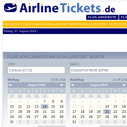
FLUG ANGEBOTE
FL
NONSTOP FLÜGE CARACAS DALLAS/FORT WORTH BILLIG BUCHEN - FLUGTICK
Freitag, 07. August 2026 ¦
FLUG VON CARACAS NACH DALLAS/FORT WORTH
VON:
NACH:
Hinflug:
14.08.2026
Rückflug:
21.08.202
August 2026
August 2026
Mo
Di
Mi
Do
Fr
Sa
So
Mo
Di
Mi
Do
Fr
Sa
So
27
28
29
30
31
1
2
27
28
29
30
31
1
2
3
4
5
6
7
8
9
3
4
5
6
7
8
9
10
11
12
13
14
15
16
10
11
12
13
14
15
16
17
18
19
20
21
22
23
17
18
19
20
21
22
23
24
25
26
27
28
29
30
24
25
26
27
28
29
30
31
1
2
3
4
5
6
31
1
2
3
4
5
6